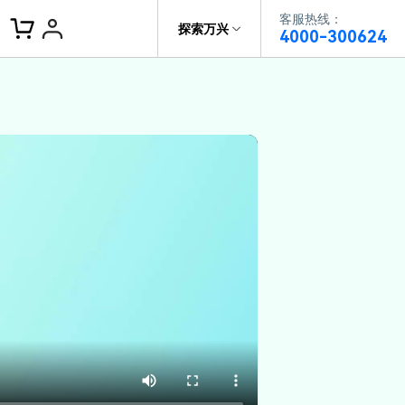
客服热线：
客服热线：
探索万兴
4000-300624
4000-300624
了解万兴
作故事
文本
图文教程
V15
供全面、系统的学习路径，帮助
科技
政企服务
户从入门到精通产品。
AI 视频翻译
资源特效
蒙版首发
关于万兴
AI 写文案
视频教程
|
入门必看
Bilibili
题文字
视频特效
着达人视频学剪辑， 小白也能
新闻中心
动感字幕
转特效大片
径动画
工程模板
HOT
决方案
加入我们
视频滤镜
画
喵影学社
|
0基础实战
限免
供人门到精通的全方位视频剪辑
帮助中心
音频库
标题编辑
程满足各类场景的创作需求
数据化模板
NEW
百万量内置素材 >