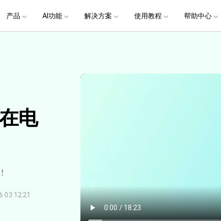
政企服务
新闻中心
关于万兴
产品
AI功能
解决方案
使用教程
加入我们
帮助中心
帮助中心
服务
解决方案
行业应用
实用工具
公司简介
新闻动态
投资者关系
产品支持
视频/照片
产品功能
专业创作人群
产品信息
声音
品牌合
生成
创业历程
活动专题
联系我们
提
用户
文档创意
数字文档
制造业
实用工具
互联网&
用
视娱乐
节日庆典
Vlog剪辑
常见问题
AI 文本转视频
党政宣传
版本日志
AI 音色克隆
华为鸿蒙
NEW
V15
社会责任
供应商合作
商
创意绘图
视频
交通运输
音频
教育
文本
万兴PDF
万兴恢复专家
了解最新迭代信息，体验最新功能
排除产品使用故障
快速打造高级大气的党政宣传片
万兴喵影鸿
利器
秒会的全能PDF编辑神器
简单高效的数据管理软件
AI 图生视频
提效
NEW
AI 生成音效
 版本
NEW
乐剪辑
婚礼视频
日常视频
案例
视频创意
金融&银行
电力资源
AI 积分说明
设备支持
教育培训
在电
时间轴剪辑
智能初剪
视频标
跟
万兴HiPDF
万兴易修
了解AI 积分消耗规则
了解支持的系统、CPU和GPU信息
轻松制作有颜有料的知识教程
AI 绘画
文字转语音
视制作
生日聚会
生活Vlog
版本
玩
工具 >
关键帧
高光卡点
文字路
维导图软件
一站式在线PDF解决方案
视频/照片修复一站式解
授权说明
产品社区
新闻传媒
戏电竞
节日活动
AI 视频续写
NEW
AI 音乐生成
OS 版本
钢笔工具
音频闪避
文字动
NEW
万兴素材
在线社区，与产品经理 1 v 1
一键输出专业精良的资讯报道
提
平面追踪
NEW
音视频同步
花字与
电商运营
育培训
广告宣传
课
！
，提升团队协作效率，全
免费下载
免费下载
批量生产高转化率的带货营销视频
创作过程
校教育
电商视频
droid 版本
发现更多功能 >
03:12:21
自媒体创作
业培训
快人一步剪辑高流量的爆款视频