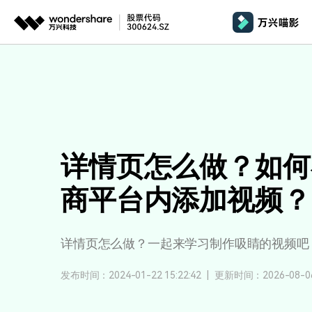
推荐产品
AIGC数字创意
平台
产品系统
文章资讯
政企服务
AI 
视频创意
绘图创意
企业
基础教学
影
代理
万兴剧厂
万兴图示
AI驱动的一站式精品影视内容创作平台
一站式办公绘图
桌面版
AI 
Windows
效果特效
娱
客户
详情页怎么做？如何
万兴喵影
万兴脑图
剪辑教程
影
MacOS 
所有人工智能
AI赋能，你也是剪辑大师
基于云的跨端思
商平台内添加视频？
自制教程
游
Harmony
万兴天幕
商用无忧
一句话生成视频/图片/音乐
视频抠图
教
详情页怎么做？一起来学习制作吸睛的视频吧
全新AI灵感加速器
Wondershare SelfyzAI
音频剪辑
方位赋能商业视频
学
移动端
iOS & An
让照片动起来
发布时间：2024-01-22 15:22:42
|
更新时间：2026-08-06 
文本字幕
企