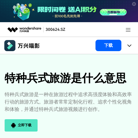
推荐产品
下载
AIGC数字创意
政企服务
产品
实用工具
产品系统
特种兵式旅游是什么意思
新闻中心
AI功能
产品功能
视频/照片
解决方案
关于万兴
特种兵式旅游是一种在旅游过程中追求高强度体验和高效率
行动的旅游方式。旅游者常常定制化行程、追求个性化视角
AI 文本转视频
NEW
政企服务
使用教程
加入我们
和体验，并通过特种兵式旅游视频进行创作。
AI 图生视频
NEW
专业创作人群
文章资讯
帮助中心
帮助中心
AI 绘画
立即下载
品牌合作故事
其他
产品支持
AI 视频续写
NEW