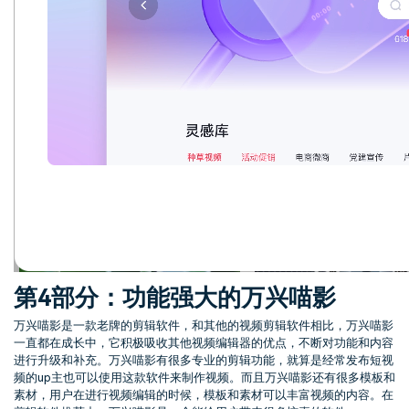
第4部分：功能强大的万兴喵影
万兴喵影是一款老牌的剪辑软件，和其他的视频剪辑软件相比，万兴喵影
一直都在成长中，它积极吸收其他视频编辑器的优点，不断对功能和内容
进行升级和补充。万兴喵影有很多专业的剪辑功能，就算是经常发布短视
频的up主也可以使用这款软件来制作视频。而且万兴喵影还有很多模板和
素材，用户在进行视频编辑的时候，模板和素材可以丰富视频的内容。在