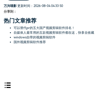
万兴喵影
更新时间：2026-08-04 04:33:50
分享到：
热门文章推荐
可以替代pr的五大国产视频剪辑软件排名！
自媒体人最常用的五款视频剪辑软件都在这，快拿去收藏
windows自带的视频剪辑软件
国外视频剪辑软件推荐