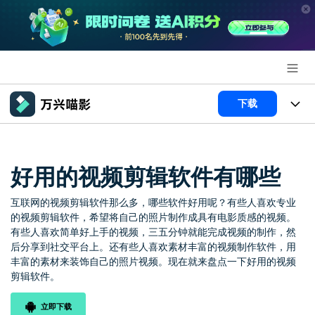
推荐产品
下载
AIGC数字创意
政企服务
产品
实用工具
产品系统
好用的视频剪辑软件有哪些
新闻中心
AI功能
互联网的视频剪辑软件那么多，哪些软件好用呢？有些人喜欢专业
产品功能
视频/照片
解决方案
关于万兴
的视频剪辑软件，希望将自己的照片制作成具有电影质感的视频。
有些人喜欢简单好上手的视频，三五分钟就能完成视频的制作，然
AI 文本转视频
NEW
政企服务
使用教程
加入我们
后分享到社交平台上。还有些人喜欢素材丰富的视频制作软件，用
AI 图生视频
NEW
丰富的素材来装饰自己的照片视频。现在就来盘点一下好用的视频
专业创作人群
文章资讯
帮助中心
剪辑软件。
帮助中心
AI 绘画
品牌合作故事
其他
产品支持
立即下载
AI 视频续写
NEW