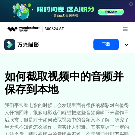
推荐产品
下载
AIGC数字创意
政企服务
产品
实用工具
产品系统
如何截取视频中的音频并
新闻中心
AI功能
保存到本地
产品功能
视频/照片
解决方案
关于万兴
AI 文本转视频
NEW
政企服务
使用教程
加入我们
我们平常看电影的时候，会发现里面有很多的精彩对白值得
AI 图生视频
NEW
人仔细回味，很多电影迷们就想把这些音频剪辑下来留作日
专业创作人群
文章资讯
帮助中心
帮助中心
后欣赏，但是对于如何截取视频中的音频又不了解，研究了
AI 绘画
半天也不知道怎么操作，着实让人犯难。其实掌握了一定的
品牌合作故事
其他
产品支持
方法之后，截取视频中的音频并不难，今天我们就以万兴喵
AI 视频续写
NEW