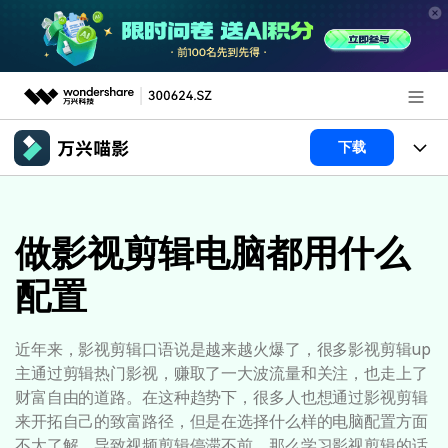
推荐产品
下载
AIGC数字创意
政企服务
产品
实用工具
产品系统
做影视剪辑电脑都用什么
新闻中心
AI功能
配置
产品功能
视频/照片
解决方案
关于万兴
AI 文本转视频
NEW
政企服务
使用教程
加入我们
近年来，影视剪辑口语说是越来越火爆了，很多影视剪辑up
AI 图生视频
NEW
主通过剪辑热门影视，赚取了一大波流量和关注，也走上了
专业创作人群
文章资讯
帮助中心
帮助中心
财富自由的道路。在这种趋势下，很多人也想通过影视剪辑
AI 绘画
来开拓自己的致富路径，但是在选择什么样的电脑配置方面
品牌合作故事
其他
产品支持
不太了解，导致视频剪辑停滞不前。那么学习影视剪辑的话
AI 视频续写
NEW