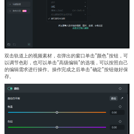
双击轨道上的视频素材，在弹出的窗口单击“颜色”按钮，可
以调节色彩，也可以单击“高级编辑”的选项，可以按照自己
的编辑需求进行操作。操作完成之后单击“确定”按钮做好保
存。