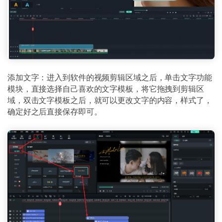
添加文字：进入到软件的视频剪辑区域之后，单击文字功能
模块，直接选择自己喜欢的文字模板，将它拖拽到剪辑区
域，双击文字模板之后，就可以更改文字的内容，样式了，
确定好之后直接保存即可。