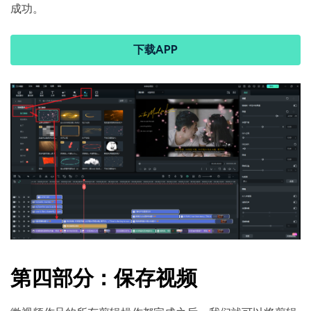
成功。
下载APP
第四部分：保存视频