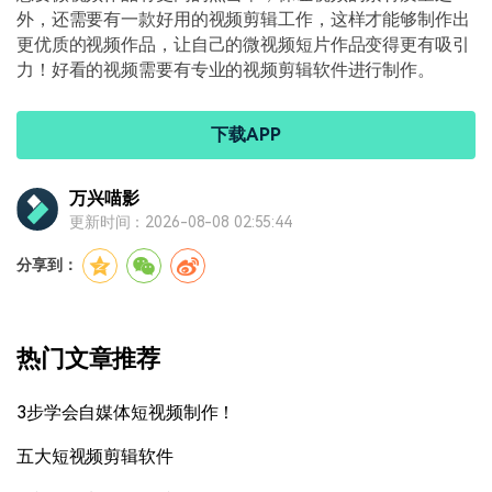
外，还需要有一款好用的视频剪辑工作，这样才能够制作出
更优质的视频作品，让自己的微视频短片作品变得更有吸引
力！好看的视频需要有专业的视频剪辑软件进行制作。
下载APP
万兴喵影
更新时间：2026-08-08 02:55:44
分享到：
热门文章推荐
3步学会自媒体短视频制作！
五大短视频剪辑软件