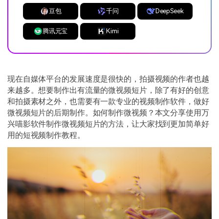
豆包
千问
DeepSeek
腾讯元宝
Kimi
现在自媒体平台的发展速度是很快的，拍摄视频的作者也越
来越多。想要制作出有流量的微视频短片，除了有好的创意
和拍摄素材之外，也需要有一款专业的视频制作软件，做好
微视频短片的后期制作。如何制作微视频？本文分享使用万
兴喵影软件制作微视频短片的方法，让大家找到更加简单好
用的短视频制作教程。