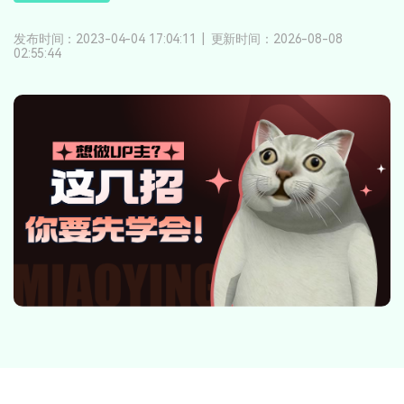
登录
立即购买
客服热线：
4000-300624
产品信息
声音
发布时间：2023-04-04 17:04:11
|
更新时间：2026-08-08
02:55:44
文本