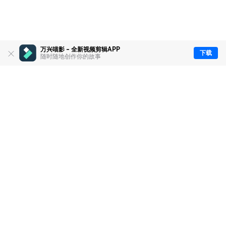
万兴喵影 - 全新视频剪辑APP
下载
随时随地创作你的故事
推荐产品
关于万兴
新闻中心
服务支持