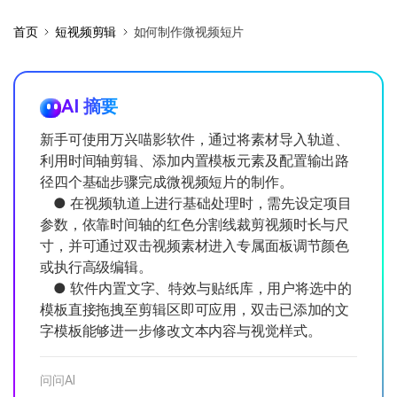
首页
短视频剪辑
如何制作微视频短片
AI 摘要
新手可使用万兴喵影软件，通过将素材导入轨道、
利用时间轴剪辑、添加内置模板元素及配置输出路
径四个基础步骤完成微视频短片的制作。
● 在视频轨道上进行基础处理时，需先设定项目
参数，依靠时间轴的红色分割线裁剪视频时长与尺
寸，并可通过双击视频素材进入专属面板调节颜色
或执行高级编辑。
● 软件内置文字、特效与贴纸库，用户将选中的
模板直接拖拽至剪辑区即可应用，双击已添加的文
字模板能够进一步修改文本内容与视觉样式。
问问AI