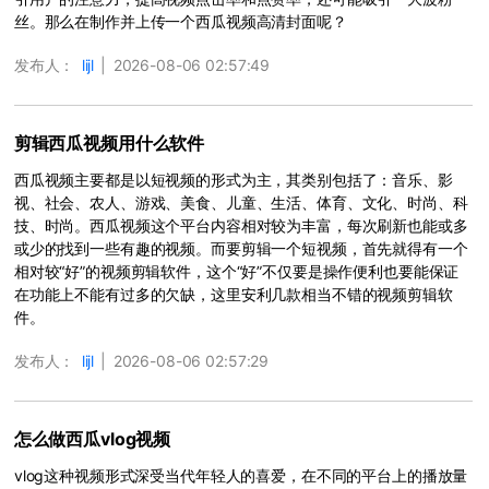
丝。那么在制作并上传一个西瓜视频高清封面呢？
发布人：
lijl
|
2026-08-06 02:57:49
剪辑西瓜视频用什么软件
西瓜视频主要都是以短视频的形式为主，其类别包括了：音乐、影
视、社会、农人、游戏、美食、儿童、生活、体育、文化、时尚、科
技、时尚。西瓜视频这个平台内容相对较为丰富，每次刷新也能或多
或少的找到一些有趣的视频。而要剪辑一个短视频，首先就得有一个
相对较“好”的视频剪辑软件，这个“好”不仅要是操作便利也要能保证
在功能上不能有过多的欠缺，这里安利几款相当不错的视频剪辑软
件。
发布人：
lijl
|
2026-08-06 02:57:29
怎么做西瓜vlog视频
vlog这种视频形式深受当代年轻人的喜爱，在不同的平台上的播放量