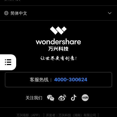
简体中文
客服热线：
4000-300624
关注我们
万兴喵影（APP）
|
开发者：万兴科技（湖南）有限公司
|