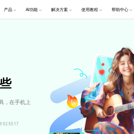
政企服务
新闻中心
关于万兴
产品
AI功能
解决方案
使用教程
加入我们
帮助中心
帮助中心
服务
解决方案
行业应用
实用工具
公司简介
新闻动态
投资者关系
产品支持
视频/照片
产品功能
专业创作人群
产品信息
声音
品牌合
生成
创业历程
活动专题
联系我们
提
用户
文档创意
数字文档
制造业
实用工具
互联网&
用
视娱乐
节日庆典
Vlog剪辑
常见问题
AI 文本转视频
党政宣传
版本日志
AI 音色克隆
华为鸿蒙
NEW
V15
社会责任
供应商合作
商
创意绘图
视频
交通运输
音频
教育
文本
万兴PDF
万兴恢复专家
了解最新迭代信息，体验最新功能
排除产品使用故障
快速打造高级大气的党政宣传片
万兴喵影鸿
利器
秒会的全能PDF编辑神器
简单高效的数据管理软件
AI 图生视频
提效
NEW
AI 生成音效
 版本
NEW
乐剪辑
婚礼视频
日常视频
案例
视频创意
金融&银行
电力资源
AI 积分说明
设备支持
教育培训
时间轴剪辑
智能初剪
视频标
跟
万兴HiPDF
万兴易修
了解AI 积分消耗规则
了解支持的系统、CPU和GPU信息
轻松制作有颜有料的知识教程
AI 绘画
文字转语音
视制作
生日聚会
生活Vlog
版本
玩
工具 >
关键帧
高光卡点
文字路
维导图软件
一站式在线PDF解决方案
视频/照片修复一站式解
哪些
授权说明
产品社区
新闻传媒
戏电竞
节日活动
AI 视频续写
NEW
AI 音乐生成
OS 版本
钢笔工具
音频闪避
文字动
NEW
万兴素材
在线社区，与产品经理 1 v 1
一键输出专业精良的资讯报道
提
平面追踪
NEW
音视频同步
花字与
具，在手机上
电商运营
育培训
广告宣传
课
，提升团队协作效率，全
免费下载
免费下载
批量生产高转化率的带货营销视频
创作过程
校教育
电商视频
droid 版本
发现更多功能 >
自媒体创作
02:55:17
业培训
快人一步剪辑高流量的爆款视频