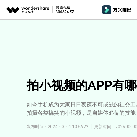
推荐产品
AIGC数字创意
平台
产品系统
文章资讯
政企服务
AI 
视频创意
绘图创意
企业
基础教学
影
代理
万兴剧厂
万兴图示
AI驱动的一站式精品影视内容创作平台
一站式办公绘图
桌面版
AI 
Windows
效果特效
娱
客户
万兴喵影
万兴脑图
剪辑教程
影
MacOS 
所有人工智能
AI赋能，你也是剪辑大师
基于云的跨端思
拍小视频的APP有
自制教程
游
Harmony
万兴天幕
商用无忧
一句话生成视频/图片/音乐
视频抠图
如今手机成为大家日日夜夜不可或缺的社交工
教
全新AI灵感加速器
Wondershare SelfyzAI
拍摄各类搞笑的小视频，是自媒体必备的技能
音频剪辑
方位赋能商业视频
学
移动端
iOS & An
让照片动起来
文本字幕
发布时间：2024-03-01 13:56:22
|
更新时间：2026-08-08 
企