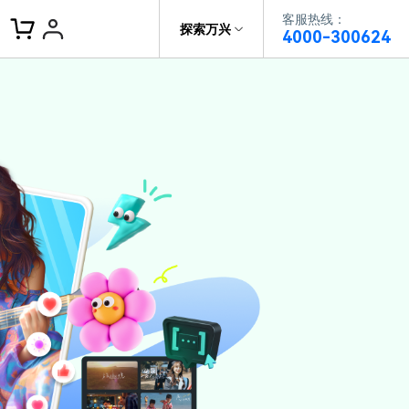
客服热线：
客服热线：
探索万兴
4000-300624
4000-300624
了解万兴
作故事
文本
图文教程
V15
供全面、系统的学习路径，帮助
科技
政企服务
户从入门到精通产品。
AI 视频翻译
资源特效
蒙版首发
关于万兴
AI 写文案
视频教程
|
入门必看
Bilibili
题文字
视频特效
着达人视频学剪辑， 小白也能
新闻中心
动感字幕
转特效大片
径动画
工程模板
HOT
决方案
加入我们
视频滤镜
画
喵影学社
|
0基础实战
限免
供人门到精通的全方位视频剪辑
帮助中心
音频库
标题编辑
程满足各类场景的创作需求
数据化模板
NEW
百万量内置素材 >