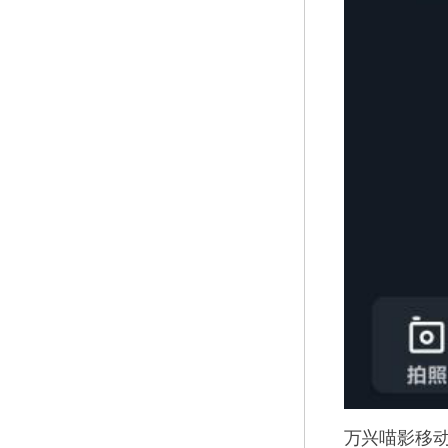
万兴喵影移