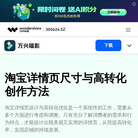
推荐产品
下载
AIGC数字创意
政企服务
产品
实用工具
产品系统
淘宝详情页尺寸与高转化
新闻中心
AI功能
创作方法
产品功能
视频/照片
解决方案
关于万兴
AI 文本转视频
NEW
政企服务
使用教程
加入我们
淘宝详情页设计与高转化优化是一个系统性的工作，需要从
AI 图生视频
NEW
多个方面进行考虑和调整。只有充分了解消费者的需求和行
专业创作人群
文章资讯
帮助中心
帮助中心
为特点，才能设计出既美观又实用的详情页，从而提高转化
AI 绘画
率，实现店铺的持续发展。
品牌合作故事
其他
产品支持
AI 视频续写
NEW