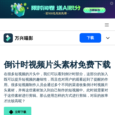
推荐产品
下载
AIGC数字创意
政企服务
产品
实用工具
产品系统
倒计时视频片头素材免费下载
新闻中心
AI功能
在很多短视频的片头中，我们可以看到倒计时部分，这部分的加入
产品功能
视频/照片
解决方案
关于万兴
既可以提升短视频的趣味性，而且也对用户的观看起到了提醒的作
用。很多短视频制作人员会通过多个不同的渠道收集倒计时视频片
AI 文本转视频
NEW
政企服务
使用教程
加入我们
头素材，并将这些素材加入到自己制作的短视频中。此时就需要对
AI 图生视频
NEW
于这些素材进行剪辑。那么使用怎样的方式进行剪辑，对应的效率
专业创作人群
文章资讯
帮助中心
才比较高呢？
帮助中心
AI 绘画
品牌合作故事
其他
产品支持
立即下载
AI 视频续写
NEW