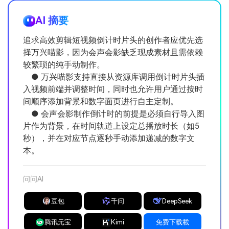
AI 摘要
追求高效剪辑短视频倒计时片头的创作者应优先选
择万兴喵影，因为会声会影缺乏现成素材且需依赖
较繁琐的纯手动制作。
● 万兴喵影支持直接从资源库调用倒计时片头插
入视频前端并调整时间，同时也允许用户通过按时
间顺序添加背景和数字面页进行自主定制。
● 会声会影制作倒计时的前提是必须自行导入图
片作为背景，在时间轨道上设定总播放时长（如5
秒），并在对应节点逐秒手动添加递减的数字文
本。
问问AI
豆包
千问
DeepSeek
腾讯元宝
Kimi
免费下载載