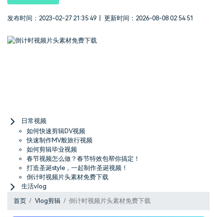
登录
立即购买
客服热线：
4000-300624
产品信息
发布时间：2023-02-27 21:35:49
|
更新时间：2026-08-08 02:54:51
声音
文本
Menu
日常视频
如何快速剪辑DV视频
快速制作MV般旅行视频
如何剪辑毕业视频
春节视频怎么做？春节特效包帮你搞定！
打造圣诞style，一起制作圣诞视频！
倒计时视频片头素材免费下载
生活vlog
首页
Vlog剪辑
倒计时视频片头素材免费下载