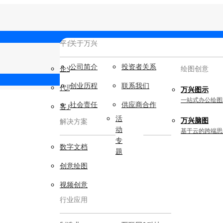
平台服务
AIGC数字创意
关于万兴
新闻中心
公司简介
新
投资者关系
企业用户
视频创意
绘图创意
闻
创业历程
联系我们
代理商
动
万兴剧厂
万兴图示
态
AI驱动的一站式精品影视内容创作平
一站式办公绘图
社会责任
供应商合作
客户案例
台
活
万兴脑图
解决方案
动
万兴喵影
基于云的跨端思
专
AI赋能，你也是剪辑大师
数字文档
题
万兴天幕
创意绘图
一句话生成视频/图片/音乐
视频创意
Wondershare SelfyzAI
行业应用
让照片动起来
实用工具