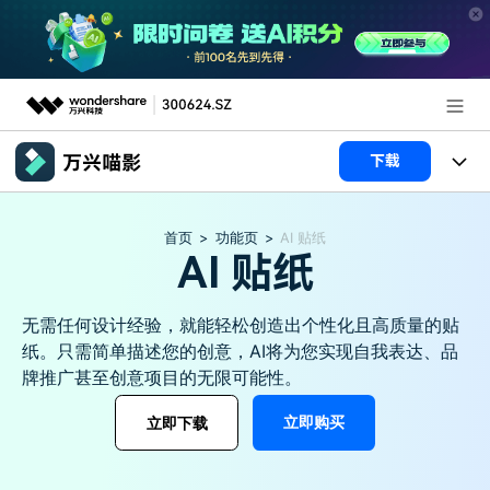
推荐产品
下载
AIGC数字创意
政企服务
产品
首页
>
功能页
>
AI 贴纸
实用工具
AI 贴纸
产品系统
新闻中心
AI功能
产品功能
视频/照片
解决方案
关于万兴
无需任何设计经验，就能轻松创造出个性化且高质量的贴
纸。只需简单描述您的创意，AI将为您实现自我表达、品
AI 文本转视频
NEW
政企服务
使用教程
牌推广甚至创意项目的无限可能性。
加入我们
AI 图生视频
NEW
专业创作人群
文章资讯
立即购买
立即下载
帮助中心
帮助中心
AI 绘画
品牌合作故事
其他
产品支持
AI 视频续写
NEW