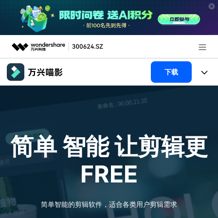
推荐产品
下载
AIGC数字创意
政企服务
产品
实用工具
新闻中心
产品系统
AI功能
简单 智能
让剪辑更
关于万兴
产品功能
视频/照片
解决方案
FREE
加入我们
AI 文本转视频
NEW
政企服务
使用教程
帮助中心
AI 图生视频
NEW
专业创作人群
文章资讯
简单智能的剪辑软件，适合各类用户剪辑需求
帮助中心
AI 绘画