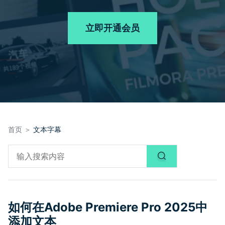
品牌合作故事
其他
产品支持
客服热线：
4000-300624
AI 视频续写
NEW
立即开通会员
登录
立即购买
产品信息
声音
文本
首页 ＞
文本字幕
如何在Adobe Premiere Pro 2025中
添加文本