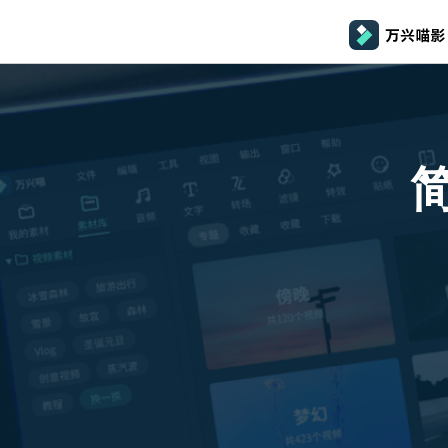
推荐产品
政
AIGC数字创意
平台
产品系统
文章资讯
政企服务
AI 
视频创意
绘图创意
企业
基础教学
影
代理
万兴剧厂
万兴图示
AI驱动的一站式精品影视内容创作平台
一站式办公绘图
桌面版
Window
AI 
效果特效
娱
客户
万兴喵影
万兴脑图
剪辑教程
影
MacOS 
所有人工智能
AI赋能，你也是剪辑大师
基于云的跨端思
自制教程
游
Harmony
万兴天幕
商用无忧
一句话生成视频/图片/音乐
视频抠图
教
全新AI灵感加速器
Wondershare SelfyzAI
音频剪辑
方位赋能商业视频
学
移动端
iOS & An
让照片动起来
文本字幕
企
颜色编辑