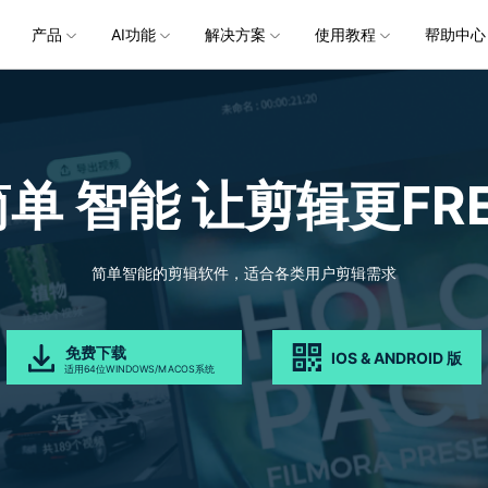
企服务
产品
新闻中心
AI功能
关于万兴
解决方案
加入我们
使用教程
帮助中心
帮助中心
服务
解决方案
行业应用
实用工具
公司简介
新闻动态
投资者关系
产品支持
视频/照片
产品功能
专业创作人群
产品信息
声音
品牌合
生成
创业历程
活动专题
联系我们
用户
文档创意
数字文档
制造业
实用工具
互联网&
视娱乐
节日庆典
Vlog剪辑
常见问题
AI 文本转视频
党政宣传
版本日志
AI 音色克隆
华为鸿蒙
NEW
V15
简单 智能
让剪辑更FRE
社会责任
供应商合作
商
创意绘图
视频
交通运输
音频
教育
文本
万兴PDF
万兴恢复专家
了解最新迭代信息，体验最新功能
排除产品使用故障
快速打造高级大气的党政宣传片
万兴喵影鸿
利器
秒会的全能PDF编辑神器
简单高效的数据管理软件
AI 图生视频
AI 生成音效
NEW
s 版本
提效
NEW
乐剪辑
婚礼视频
日常视频
案例
视频创意
金融&银行
电力资源
AI 积分说明
设备支持
教育培训
时间轴剪辑
智能初剪
视频标
跟
万兴HiPDF
万兴易修
了解AI 积分消耗规则
了解支持的系统、CPU和GPU信息
轻松制作有颜有料的知识教程
AI 绘画
文字转语音
视制作
生日聚会
生活Vlog
版本
简单智能的剪辑软件，适合各类用户剪辑需求
工具 >
关键帧
高光卡点
文字路
维导图软件
一站式在线PDF解决方案
视频/照片修复一站式解
授权说明
产品社区
新闻传媒
戏电竞
节日活动
AI 视频续写
AI 音乐生成
NEW
OS 版本
钢笔工具
音频闪避
文字动
NEW
万兴素材
在线社区，与产品经理 1 v 1
一键输出专业精良的资讯报道
免费下载
IOS & ANDROID 版
平面追踪
音视频同步
花字与
NEW
电商运营
育培训
广告宣传
适用64位WINDOWS/MACOS系统
，提升团队协作效率，全
免费下载
免费下载
批量生产高转化率的带货营销视频
创作过程
校教育
电商视频
droid 版本
发现更多功能 >
自媒体创作
业培训
快人一步剪辑高流量的爆款视频