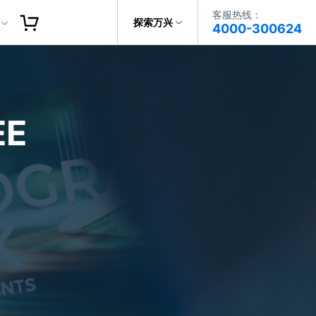
客服热线：
客服热线：
探索万兴
4000-300624
4000-300624
了解万兴
作故事
文本
图文教程
V15
提供全面、系统的学习路径，帮助
科技
政企服务
用户从入门到精通产品。
AI 视频翻译
E
资源特效
蒙版首发
关于万兴
AI 写文案
视频教程
|
入门必看
Bilibili
题文字
视频特效
着达人视频学剪辑， 小白也能
新闻中心
动感字幕
玩转特效大片
径动画
工程模板
HOT
决方案
加入我们
视频滤镜
画
喵影学社
|
0基础实战
限免
提供人门到精通的全方位视频剪辑
帮助中心
音频库
标题编辑
课程满足各类场景的创作需求
数据化模板
NEW
百万量内置素材 >