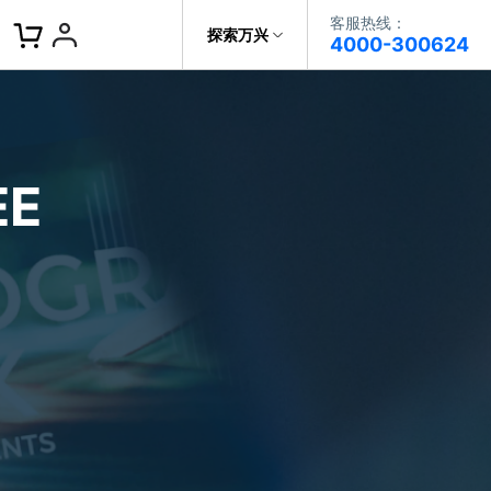
客服热线：
客服热线：
探索万兴
4000-300624
4000-300624
了解万兴
作故事
文本
图文教程
V15
提供全面、系统的学习路径，帮助
科技
政企服务
用户从入门到精通产品。
AI 视频翻译
E
资源特效
蒙版首发
关于万兴
AI 写文案
视频教程
|
入门必看
Bilibili
题文字
视频特效
着达人视频学剪辑， 小白也能
新闻中心
动感字幕
玩转特效大片
径动画
工程模板
HOT
决方案
加入我们
视频滤镜
画
喵影学社
|
0基础实战
限免
提供人门到精通的全方位视频剪辑
帮助中心
音频库
标题编辑
课程满足各类场景的创作需求
数据化模板
NEW
百万量内置素材 >