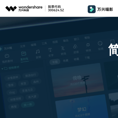
推荐产品
政
AIGC数字创意
平台
产品系统
文章资讯
政企服务
AI 
视频创意
绘图创意
企业
基础教学
影
代理
万兴剧厂
万兴图示
AI驱动的一站式精品影视内容创作平台
一站式办公绘图
桌面版
Window
AI 
效果特效
娱
客户
万兴喵影
万兴脑图
剪辑教程
影
MacOS 
所有人工智能
AI赋能，你也是剪辑大师
基于云的跨端思
自制教程
游
Harmony
万兴天幕
商用无忧
一句话生成视频/图片/音乐
视频抠图
教
全新AI灵感加速器
Wondershare SelfyzAI
音频剪辑
方位赋能商业视频
学
移动端
iOS & An
让照片动起来
文本字幕
企
颜色编辑