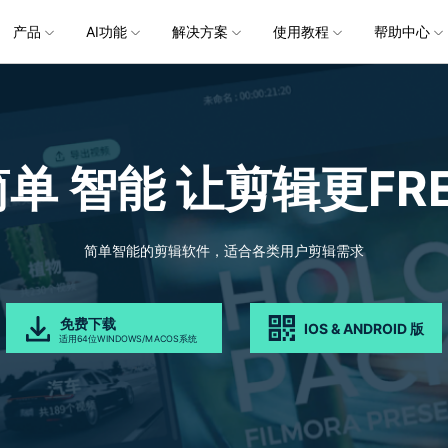
企服务
产品
新闻中心
AI功能
解决方案
关于万兴
使用教程
加入我们
帮助中心
帮助中心
服务
解决方案
行业应用
实用工具
公司简介
新闻动态
投资者关系
产品支持
视频/照片
产品功能
专业创作人群
产品信息
声音
品牌合
生成
创业历程
活动专题
联系我们
用户
文档创意
数字文档
制造业
实用工具
互联网&
视娱乐
节日庆典
Vlog剪辑
常见问题
AI 文本转视频
党政宣传
版本日志
AI 音色克隆
华为鸿蒙
NEW
V15
简单 智能
让剪辑更FRE
社会责任
供应商合作
商
创意绘图
视频
交通运输
音频
教育
文本
万兴PDF
万兴恢复专家
了解最新迭代信息，体验最新功能
排除产品使用故障
快速打造高级大气的党政宣传片
万兴喵影鸿
利器
秒会的全能PDF编辑神器
简单高效的数据管理软件
AI 图生视频
AI 生成音效
NEW
s 版本
提效
NEW
乐剪辑
婚礼视频
日常视频
案例
视频创意
金融&银行
电力资源
AI 积分说明
设备支持
教育培训
时间轴剪辑
智能初剪
视频标
跟
万兴HiPDF
万兴易修
了解AI 积分消耗规则
了解支持的系统、CPU和GPU信息
轻松制作有颜有料的知识教程
AI 绘画
文字转语音
视制作
生日聚会
生活Vlog
版本
简单智能的剪辑软件，适合各类用户剪辑需求
工具 >
关键帧
高光卡点
文字路
维导图软件
一站式在线PDF解决方案
视频/照片修复一站式解
授权说明
产品社区
新闻传媒
戏电竞
节日活动
AI 视频续写
AI 音乐生成
NEW
OS 版本
钢笔工具
音频闪避
文字动
NEW
万兴素材
在线社区，与产品经理 1 v 1
一键输出专业精良的资讯报道
免费下载
IOS & ANDROID 版
平面追踪
音视频同步
花字与
NEW
电商运营
育培训
广告宣传
适用64位WINDOWS/MACOS系统
，提升团队协作效率，全
免费下载
免费下载
批量生产高转化率的带货营销视频
创作过程
校教育
电商视频
droid 版本
发现更多功能 >
自媒体创作
业培训
快人一步剪辑高流量的爆款视频