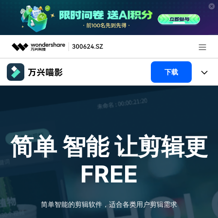
推荐产品
下载
AIGC数字创意
政企服务
产品
实用工具
新闻中心
产品系统
AI功能
简单 智能
让剪辑更
关于万兴
产品功能
视频/照片
解决方案
FREE
加入我们
AI 文本转视频
NEW
政企服务
使用教程
帮助中心
AI 图生视频
NEW
专业创作人群
文章资讯
简单智能的剪辑软件，适合各类用户剪辑需求
帮助中心
AI 绘画