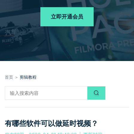
品牌合作故事
其他
产品支持
客服热线：
4000-300624
AI 视频续写
NEW
立即开通会员
登录
立即购买
产品信息
声音
文本
首页 ＞
剪辑教程
有哪些软件可以做延时视频？