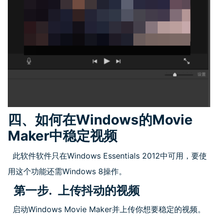
四、如何在Windows的Movie
Maker中稳定视频
此软件软件只在Windows Essentials 2012中可用，要使
用这个功能还需Windows 8操作。
第一步. 上传抖动的视频
启动Windows Movie Maker并上传你想要稳定的视频。