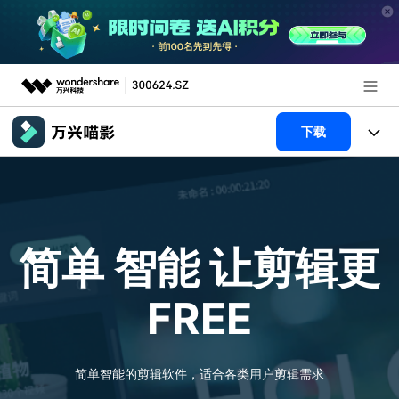
推荐产品
下载
AIGC数字创意
政企服务
产品
实用工具
新闻中心
产品系统
AI功能
简单 智能
让剪辑更
关于万兴
产品功能
视频/照片
解决方案
FREE
加入我们
AI 文本转视频
NEW
政企服务
使用教程
帮助中心
AI 图生视频
NEW
专业创作人群
文章资讯
简单智能的剪辑软件，适合各类用户剪辑需求
帮助中心
AI 绘画