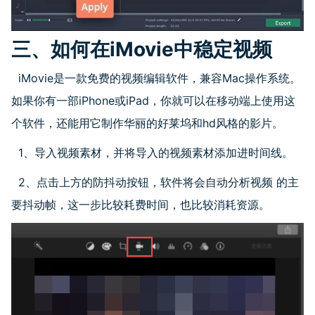
三、如何在iMovie中稳定视频
iMovie是一款免费的视频编辑软件，兼容Mac操作系统。
如果你有一部iPhone或iPad，你就可以在移动端上使用这
个软件，还能用它制作华丽的好莱坞和hd风格的影片。
1、导入视频素材，并将导入的视频素材添加进时间线。
2、点击上方的防抖动按钮，软件将会自动分析视频 的主
要抖动帧，这一步比较耗费时间，也比较消耗资源。