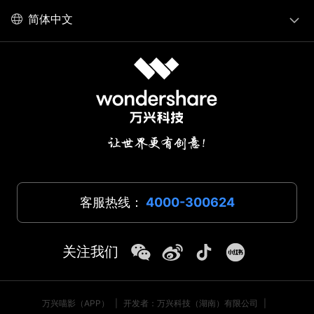
简体中文
客服热线：
4000-300624
关注我们
万兴喵影（APP）
|
开发者：万兴科技（湖南）有限公司
|