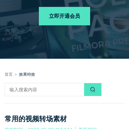
品牌合作故事
其他
产品支持
客服热线：
4000-300624
AI 视频续写
NEW
立即开通会员
登录
立即购买
产品信息
声音
文本
首页 ＞
效果特效
常用的视频转场素材