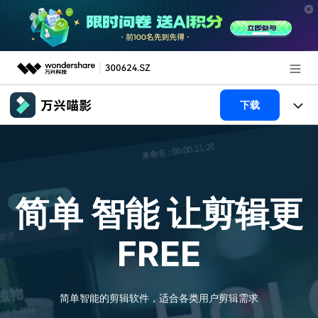
推荐产品
下载
AIGC数字创意
政企服务
产品
实用工具
新闻中心
产品系统
AI功能
简单 智能
让剪辑更
关于万兴
产品功能
视频/照片
解决方案
FREE
加入我们
AI 文本转视频
NEW
政企服务
使用教程
帮助中心
AI 图生视频
NEW
专业创作人群
文章资讯
简单智能的剪辑软件，适合各类用户剪辑需求
帮助中心
AI 绘画