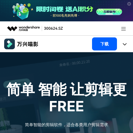
推荐产品
下载
AIGC数字创意
政企服务
产品
实用工具
新闻中心
产品系统
AI功能
简单 智能
让剪辑更
关于万兴
产品功能
视频/照片
解决方案
FREE
加入我们
AI 文本转视频
NEW
政企服务
使用教程
帮助中心
AI 图生视频
NEW
专业创作人群
文章资讯
简单智能的剪辑软件，适合各类用户剪辑需求
帮助中心
AI 绘画