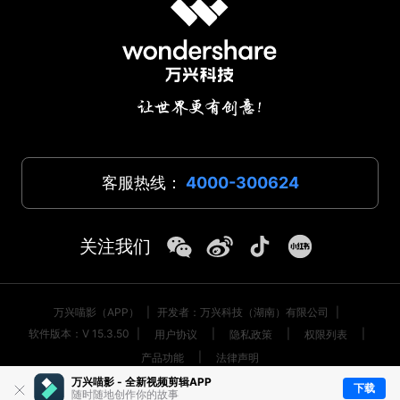
客服热线：
4000-300624
关注我们
万兴喵影（APP）
|
开发者：万兴科技（湖南）有限公司
|
软件版本：V 15.3.50
|
|
|
|
用户协议
隐私政策
权限列表
|
产品功能
法律声明
万兴喵影 - 全新视频剪辑APP
© 2026
万兴科技集团股份有限公司 版权所有
|
藏ICP备17000062号-2
下载
随时随地创作你的故事