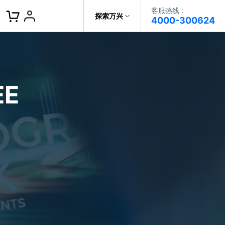
客服热线：
客服热线：
探索万兴
4000-300624
4000-300624
了解万兴
作故事
文本
图文教程
V15
提供全面、系统的学习路径，帮助
科技
政企服务
用户从入门到精通产品。
AI 视频翻译
E
资源特效
蒙版首发
关于万兴
AI 写文案
视频教程
|
入门必看
Bilibili
题文字
视频特效
着达人视频学剪辑， 小白也能
新闻中心
动感字幕
玩转特效大片
径动画
工程模板
HOT
决方案
加入我们
视频滤镜
画
喵影学社
|
0基础实战
限免
提供人门到精通的全方位视频剪辑
帮助中心
音频库
标题编辑
课程满足各类场景的创作需求
数据化模板
NEW
百万量内置素材 >