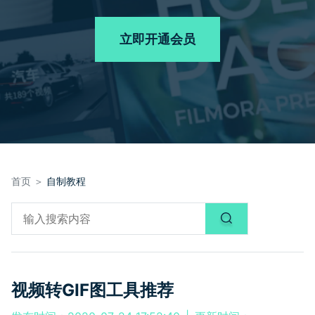
品牌合作故事
其他
产品支持
客服热线：
4000-300624
AI 视频续写
NEW
立即开通会员
登录
立即购买
产品信息
声音
文本
首页 ＞
自制教程
视频转GIF图工具推荐