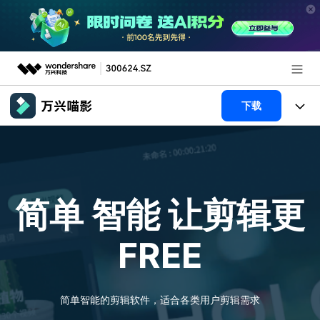
推荐产品
下载
AIGC数字创意
政企服务
产品
实用工具
新闻中心
产品系统
AI功能
简单 智能
让剪辑更
关于万兴
产品功能
视频/照片
解决方案
FREE
加入我们
AI 文本转视频
NEW
政企服务
使用教程
帮助中心
AI 图生视频
NEW
专业创作人群
文章资讯
简单智能的剪辑软件，适合各类用户剪辑需求
帮助中心
AI 绘画