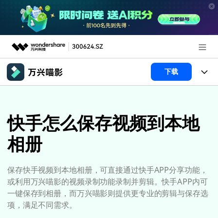
推荐产品
下载
AIGC数字创意
政企服务
产品
实用工具
产品系统
快手怎么保存视频到本地
新闻中心
AI功能
相册
产品功能
视频/照片
解决方案
关于万兴
AI 文本转视频
NEW
政企服务
使用教程
加入我们
保存快手视频到本地相册，可直接通过快手APP分享功能，
AI 图生视频
NEW
或利用万兴喵影的视频录制功能录制并剪辑。快手APP内可
专业创作人群
文章资讯
帮助中心
帮助中心
一键保存到相册，而万兴喵影则提供更专业的剪辑与保存选
AI 绘画
项，满足不同需求。
品牌合作故事
其他
产品支持
AI 视频续写
NEW