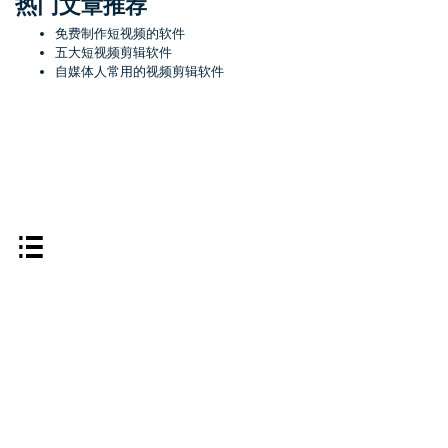
热门文章推荐
免费制作短视频的软件
五大短视频剪辑软件
自媒体人常用的视频剪辑软件