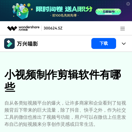
推荐产品
下载
AIGC数字创意
政企服务
产品
实用工具
产品系统
小视频制作剪辑软件有哪
新闻中心
AI功能
些
产品功能
视频/照片
解决方案
关于万兴
AI 文本转视频
NEW
政企服务
使用教程
加入我们
自从各类短视频平台的爆火，让许多商家和企业看到了短视
AI 图生视频
NEW
频背后下带来的巨大流量，除了抖音、快手之外，作为社交
专业创作人群
文章资讯
帮助中心
帮助中心
工具的微信也推出了视频号功能，用户可以在微信上任意发
AI 绘画
布自己的短视频来分享创作灵感或日常生活。
品牌合作故事
其他
产品支持
AI 视频续写
NEW