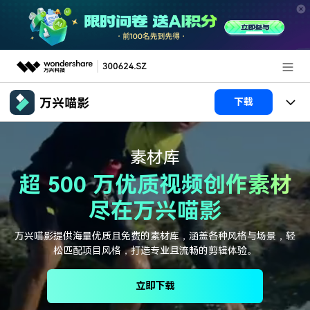
推荐产品
下载
AIGC数字创意
政企服务
产品
素材库
实用工具
产品系统
新闻中心
AI功能
超 500 万优质视频创作素材
产品功能
视频/照片
解决方案
尽在万兴喵影
关于万兴
AI 文本转视频
NEW
政企服务
万兴喵影提供海量优质且免费的素材库，涵盖各种风格与场景，轻
使用教程
加入我们
松匹配项目风格，打造专业且流畅的剪辑体验。
AI 图生视频
NEW
专业创作人群
文章资讯
帮助中心
帮助中心
AI 绘画
立即下载
品牌合作故事
其他
产品支持
AI 视频续写
NEW