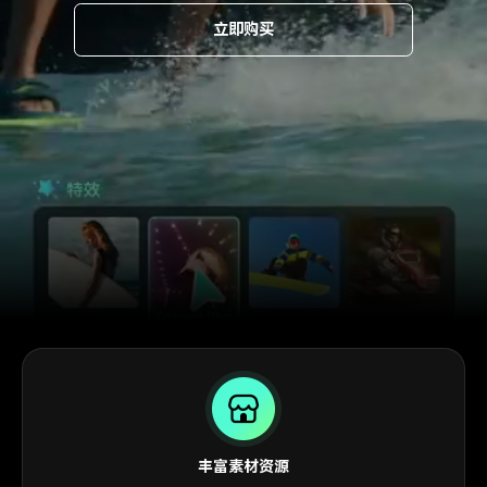
登录
立即购买
客服热线：
4000-300624
立即购买
产品信息
声音
文本
丰富素材资源