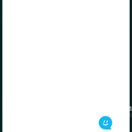
将照片轻松合成精彩视频
创作精美图片幻灯片
快速轻松调整尺寸
万兴喵影是一款理想的工具，用于创建延时视频、定格动画和
使用灵活的图像序列功能，在万兴喵影中快速创建引人入胜的
您可以轻松创建引人入胜的图像序列，并将视频尺寸调整至适
果。其强大的图像序列功能支持用户轻松导入 JPG 格式图像
片，无论是为纪念时刻、庆祝活动制作照片视频，还是通过蒙
交媒体平台的完美规格，既高效又富有创意。无论是视频号、
简化了编辑流程。
意地发布新产品，万兴喵影都能助您创作生动的视觉故事。
是小红书，轻松制作吸引眼球的视频幻灯片。