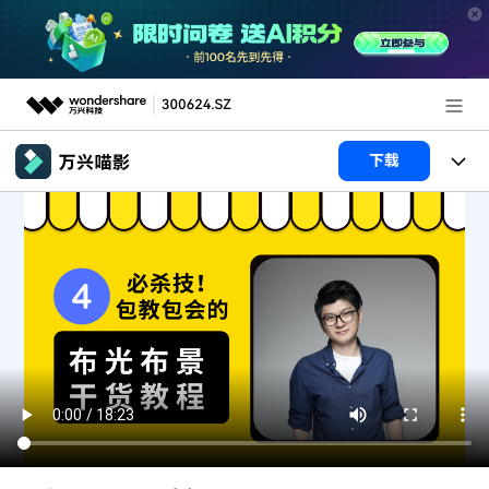
推荐产品
下载
AIGC数字创意
政企服务
产品
实用工具
产品系统
新闻中心
AI功能
产品功能
视频/照片
解决方案
关于万兴
AI 文本转视频
NEW
政企服务
使用教程
加入我们
AI 图生视频
NEW
专业创作人群
文章资讯
帮助中心
帮助中心
AI 绘画
品牌合作故事
其他
产品支持
AI 视频续写
NEW