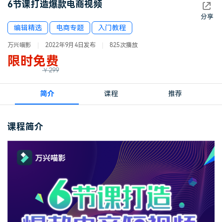
6节课打造爆款电商视频
登录
立即购买
客服热线：
4000-300624
分享
产品信息
声音
编辑精选
电商专题
入门教程
万兴喵影
2022年9月4日发布
825次播放
文本
限时免费
￥299
简介
课程
推荐
课程简介