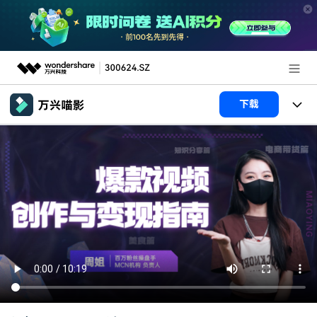
推荐产品
下载
AIGC数字创意
政企服务
产品
实用工具
产品系统
新闻中心
AI功能
产品功能
视频/照片
解决方案
关于万兴
AI 文本转视频
NEW
政企服务
使用教程
加入我们
AI 图生视频
NEW
专业创作人群
文章资讯
帮助中心
帮助中心
AI 绘画
品牌合作故事
其他
产品支持
AI 视频续写
NEW