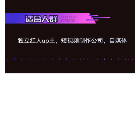
目录
共18节课
12:17
1
提升视频完播率基本逻辑
11:37
2
拍摄时的基础准备