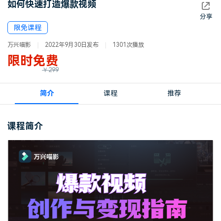
如何快速打造爆款视频
登录
立即购买
客服热线：
4000-300624
分享
产品信息
声音
限免课程
万兴喵影
2022年9月30日发布
1301次播放
文本
限时免费
￥299
简介
课程
推荐
课程简介