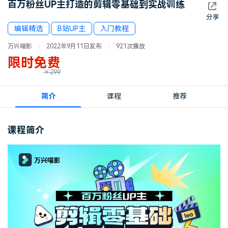
百万粉丝UP主打造的剪辑零基础到实战训练
登录
立即购买
客服热线：
4000-300624
分享
产品信息
声音
编辑精选
B站UP主
入门教程
万兴喵影
2022年9月11日发布
921次播放
文本
限时免费
￥299
简介
课程
推荐
课程简介