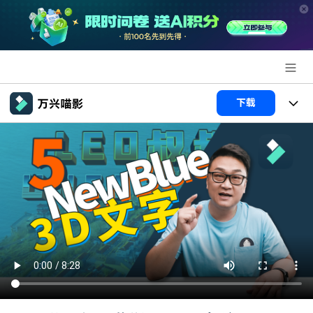
推荐产品
下载
AIGC数字创意
政企服务
产品
实用工具
产品系统
新闻中心
AI功能
产品功能
视频/照片
解决方案
关于万兴
AI 文本转视频
NEW
政企服务
使用教程
加入我们
AI 图生视频
NEW
专业创作人群
文章资讯
帮助中心
帮助中心
AI 绘画
品牌合作故事
其他
产品支持
AI 视频续写
NEW