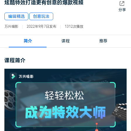
炫酷特效打造更有创意的爆款视频
登录
立即购买
客服热线：
4000-300624
分享
产品信息
声音
编辑精选
创意玩法
万兴喵影
2022年9月7日发布
1312次播放
文本
简介
课程
推荐
课程简介