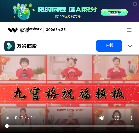
推荐产品
下载
AIGC数字创意
政企服务
产品
实用工具
产品系统
新闻中心
AI功能
产品功能
视频/照片
解决方案
关于万兴
AI 文本转视频
NEW
政企服务
使用教程
加入我们
AI 图生视频
NEW
专业创作人群
文章资讯
帮助中心
帮助中心
AI 绘画
品牌合作故事
其他
产品支持
AI 视频续写
NEW