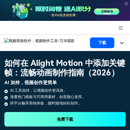
推荐产品
下载
AIGC数字创意
政企服务
产品
如何在 Alight Motion 中添加关键
实用工具
产品系统
帧：流畅动画制作指南（2026）
新闻中心
AI功能
AI 加持，视频创作更简单
产品功能
视频/照片
解决方案
关于万兴
AI 工具加持，让视频创作更高效。
AI 文本转视频
NEW
海量热门模板与可商用素材，创意随心发挥。
政企服务
使用教程
加入我们
跨平台畅享剪辑体验，随时随地轻松创作。
AI 图生视频
NEW
专业创作人群
文章资讯
帮助中心
帮助中心
AI 绘画
免费下载
品牌合作故事
其他
产品支持
AI 视频续写
NEW