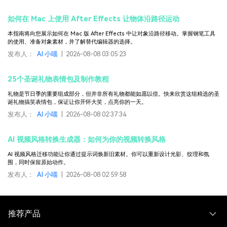
如何在 Mac 上使用 After Effects 让物体沿路径运动
本指南将向您展示如何在 Mac 版 After Effects 中让对象沿路径移动。掌握钢笔工具
的使用、准备对象素材，并了解替代编辑器的选择。
发布人：
AI 小喵
|
2026-08-08 03:05:23
25个圣诞礼物表情包及制作教程
礼物是节日季的重要组成部分，但并非所有礼物都能如愿以偿。快来欣赏这组精选的圣
诞礼物搞笑表情包，保证让你开怀大笑，点亮你的一天。
发布人：
AI 小喵
|
2026-08-08 02:37:34
AI 视频风格转换生成器：如何为你的视频转换风格
AI 视频风格迁移功能让你通过提示词焕新旧素材。你可以重新设计光影、纹理和氛
围，同时保留原始动作。
发布人：
AI 小喵
|
2026-08-08 02:59:58
推荐产品