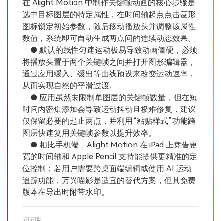
在 Alight Motion 中制作关键帧动画的核心步骤是
选中目标图层的特定属性，在时间轴起点点击菱形
图标锁定初始参数，随后移动播放头并调整该属性
数值，系统即可自动生成两点间的连续动态效果。
● 默认的线性匀速运动极易导致动画僵硬，必须
将播放头置于两个关键帧之间并打开图形编辑器，
通过应用缓入、缓出等曲线预设来改变运动速率，
从而实现自然的平滑过渡。
● 应用虽然未限制单图层的关键帧数量，但在短
时间内密集添加会导致运动抖动且极难修复，建议
仅保留必要的起止两点，并利用“粘贴样式”功能跨
图层快速复用关键帧参数以提升效率。
● 相比手机端，Alight Motion 在 iPad 上凭借更
宽的时间轴和 Apple Pencil 支持能提供更精准的定
位控制；若用户需要跨桌面端编辑或使用 AI 运动
追踪功能，万兴喵影是适宜的替代方案，但其免费
版本在导出时附带水印。
问问AI