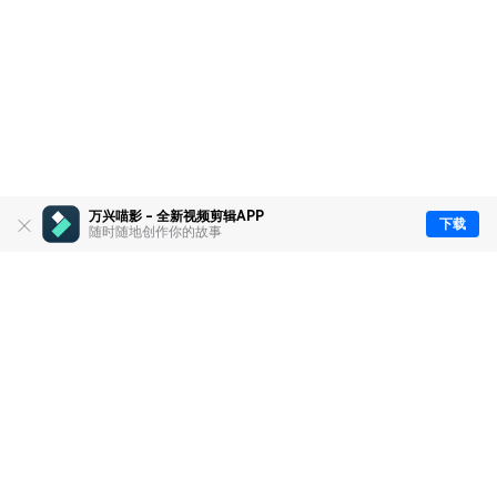
万兴喵影 - 全新视频剪辑APP
下载
随时随地创作你的故事
推荐产品
关于万兴