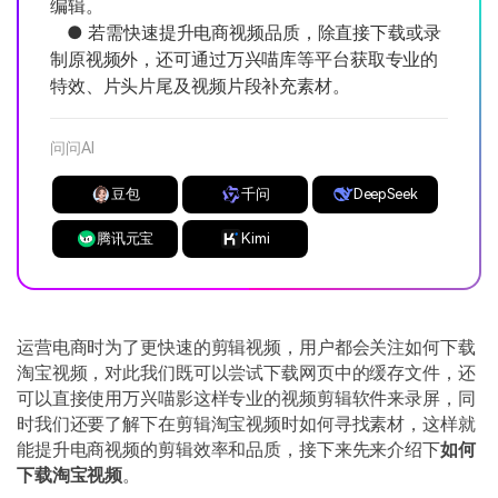
编辑。
● 若需快速提升电商视频品质，除直接下载或录
制原视频外，还可通过万兴喵库等平台获取专业的
特效、片头片尾及视频片段补充素材。
问问AI
豆包
千问
DeepSeek
腾讯元宝
Kimi
运营电商时为了更快速的剪辑视频，用户都会关注如何下载
淘宝视频，对此我们既可以尝试下载网页中的缓存文件，还
可以直接使用万兴喵影这样专业的视频剪辑软件来录屏，同
时我们还要了解下在剪辑淘宝视频时如何寻找素材，这样就
能提升电商视频的剪辑效率和品质，接下来先来介绍下
如何
下载淘宝视频
。