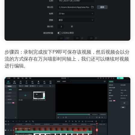
步骤四：录制完成按下F9即可保存该视频，然后视频会以分
流的方式保存在万兴喵影时间轴上，我们还可以继续对视频
进行编辑。