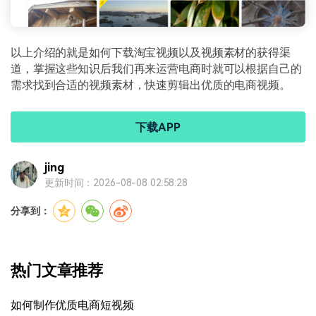
以上介绍的就是如何下载淘宝视频以及视频素材的获得渠
道，掌握这些知识后我们再来运营电商时就可以根据自己的
需求找到合适的视频素材，快速剪辑出优质的电商视频。
下载APP
jing
更新时间：2026-08-08 02:58:28
分享到：
热门文章推荐
如何制作优质电商短视频