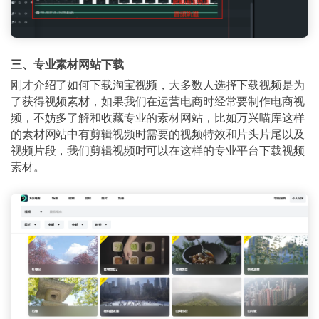
三、专业素材网站下载
刚才介绍了如何下载淘宝视频，大多数人选择下载视频是为
了获得视频素材，如果我们在运营电商时经常要制作电商视
频，不妨多了解和收藏专业的素材网站，比如万兴喵库这样
的素材网站中有剪辑视频时需要的视频特效和片头片尾以及
视频片段，我们剪辑视频时可以在这样的专业平台下载视频
素材。