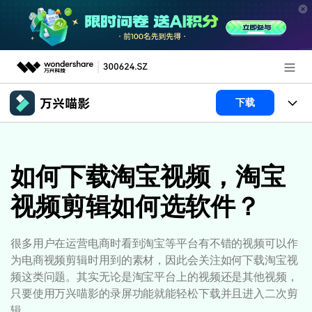
推荐产品
下载
AIGC数字创意
政企服务
产品
实用工具
产品系统
如何下载淘宝视频，淘宝
新闻中心
AI功能
视频剪辑如何选软件？
产品功能
视频/照片
解决方案
关于万兴
AI 文本转视频
NEW
政企服务
使用教程
加入我们
很多用户在运营电商时看到淘宝等平台有不错的视频可以作
AI 图生视频
NEW
为电商视频剪辑时用到的素材，因此会关注如何下载淘宝视
专业创作人群
文章资讯
帮助中心
帮助中心
频这类问题。其实无论是淘宝平台上的视频还是其他视频，
AI 绘画
只要使用万兴喵影的录屏功能就能轻松下载并且进入二次剪
品牌合作故事
其他
产品支持
辑。
AI 视频续写
NEW