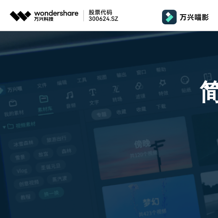
推荐产品
政
AIGC数字创意
平台
产品系统
文章资讯
政企服务
AI 
视频创意
绘图创意
企业
基础教学
影
代理
万兴剧厂
万兴图示
AI驱动的一站式精品影视内容创作平台
一站式办公绘图
桌面版
Window
AI 
效果特效
娱
客户
万兴喵影
万兴脑图
剪辑教程
影
MacOS 
所有人工智能
AI赋能，你也是剪辑大师
基于云的跨端思
自制教程
游
Harmony
万兴天幕
商用无忧
一句话生成视频/图片/音乐
视频抠图
教
全新AI灵感加速器
Wondershare SelfyzAI
音频剪辑
方位赋能商业视频
学
移动端
iOS & An
让照片动起来
文本字幕
企
颜色编辑