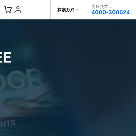
客服热线：
客服热线：
探索万兴
4000-300624
4000-300624
了解万兴
作故事
文本
图文教程
V15
提供全面、系统的学习路径，帮助
科技
政企服务
用户从入门到精通产品。
AI 视频翻译
E
资源特效
蒙版首发
关于万兴
AI 写文案
视频教程
|
入门必看
Bilibili
题文字
视频特效
着达人视频学剪辑， 小白也能
新闻中心
动感字幕
玩转特效大片
径动画
工程模板
HOT
决方案
加入我们
视频滤镜
画
喵影学社
|
0基础实战
限免
提供人门到精通的全方位视频剪辑
帮助中心
音频库
标题编辑
课程满足各类场景的创作需求
数据化模板
NEW
百万量内置素材 >