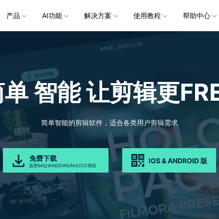
企服务
产品
新闻中心
AI功能
解决方案
关于万兴
使用教程
加入我们
帮助中心
帮助中心
服务
解决方案
行业应用
实用工具
公司简介
新闻动态
投资者关系
产品支持
视频/照片
产品功能
专业创作人群
产品信息
声音
品牌合
生成
创业历程
活动专题
联系我们
用户
文档创意
数字文档
制造业
实用工具
互联网&
视娱乐
节日庆典
Vlog剪辑
常见问题
AI 文本转视频
党政宣传
版本日志
AI 音色克隆
华为鸿蒙
NEW
V15
简单 智能
让剪辑更FRE
社会责任
供应商合作
商
创意绘图
视频
交通运输
音频
教育
文本
万兴PDF
万兴恢复专家
了解最新迭代信息，体验最新功能
排除产品使用故障
快速打造高级大气的党政宣传片
万兴喵影鸿
利器
秒会的全能PDF编辑神器
简单高效的数据管理软件
AI 图生视频
AI 生成音效
NEW
s 版本
提效
NEW
乐剪辑
婚礼视频
日常视频
案例
视频创意
金融&银行
电力资源
AI 积分说明
设备支持
教育培训
时间轴剪辑
智能初剪
视频标
跟
万兴HiPDF
万兴易修
了解AI 积分消耗规则
了解支持的系统、CPU和GPU信息
轻松制作有颜有料的知识教程
AI 绘画
文字转语音
视制作
生日聚会
生活Vlog
版本
简单智能的剪辑软件，适合各类用户剪辑需求
工具 >
关键帧
高光卡点
文字路
维导图软件
一站式在线PDF解决方案
视频/照片修复一站式解
授权说明
产品社区
新闻传媒
戏电竞
节日活动
AI 视频续写
AI 音乐生成
NEW
OS 版本
钢笔工具
音频闪避
文字动
NEW
万兴素材
在线社区，与产品经理 1 v 1
一键输出专业精良的资讯报道
免费下载
IOS & ANDROID 版
平面追踪
音视频同步
花字与
NEW
电商运营
育培训
广告宣传
适用64位WINDOWS/MACOS系统
，提升团队协作效率，全
免费下载
免费下载
批量生产高转化率的带货营销视频
创作过程
校教育
电商视频
droid 版本
发现更多功能 >
自媒体创作
业培训
快人一步剪辑高流量的爆款视频