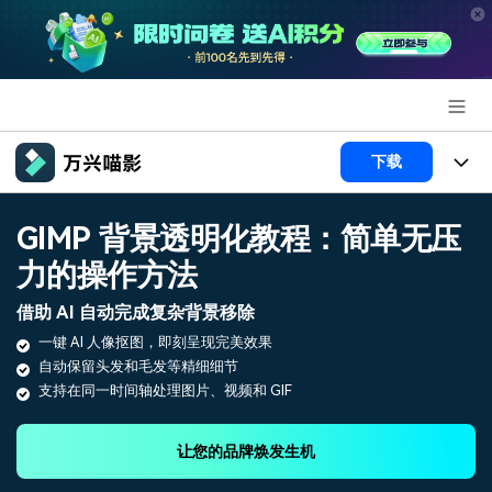
推荐产品
下载
AIGC数字创意
政企服务
产品
GIMP 背景透明化教程：简单无压
实用工具
产品系统
力的操作方法
新闻中心
AI功能
借助 AI 自动完成复杂背景移除
产品功能
视频/照片
解决方案
关于万兴
一键 AI 人像抠图，即刻呈现完美效果
AI 文本转视频
NEW
自动保留头发和毛发等精细细节
政企服务
使用教程
加入我们
支持在同一时间轴处理图片、视频和 GIF
AI 图生视频
NEW
专业创作人群
文章资讯
帮助中心
帮助中心
AI 绘画
让您的品牌焕发生机
品牌合作故事
其他
产品支持
AI 视频续写
NEW