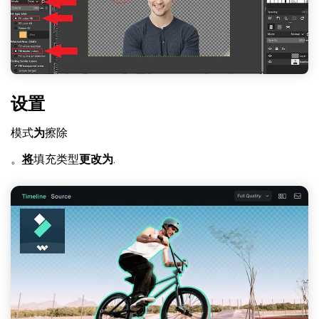
设置
模式
为
擦除
。
将
填充类型
更改为
.