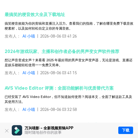
最搞笑的梗音效大全及下载地址
搞笑梗音效能为你的剪辑和直播注入活力。查看我们的指南，了解在哪里免费下载音效
梗素材，以及如何轻松自定义你的专属音效。
发布人：
AI 小喵
|
2026-08-06 03:41:26
2026年游戏玩家、主播和创作者必备的男声变女声软件推荐
想让声音变成女声？来看看 2025 年最好用的男声变女声变声器，无论是游戏、直播还
是娱乐都能轻松使用——免费又简单。
发布人：
AI 小喵
|
2026-08-06 03:41:15
AVS Video Editor 评测：全面功能解析与优质替代方案
已经安装了 AVS Video Editor，但不知道如何使用？阅读本文，全面了解这款工具及
其使用方法。
发布人：
AI 小喵
|
2026-08-06 03:32:58
2026年10款最佳免费证件照制作工具（在线&桌面版）
万兴喵影 - 全新视频剪辑APP
下载
随时随地创作你的故事
免费制作符合规范的证件照！发现10款最佳在线和桌面证件照制作工具。轻松裁剪、