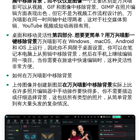
频中移除背景，而不仅仅是图像
一个主要区别是万兴喵
影可以从视频、GIF 和图像中移除背景。GIMP 在照片编
辑方面表现出色，但它不是为视频工作流程设计的。万
兴喵影在同一时间轴中处理两者，这对于社交媒体剪
辑、YouTube 视频或短动画很有用。
桌面和移动灵活性
第四部分. 想要更简单？用万兴喵影一
键移除背景
万兴喵影可在 Windows、macOS、Android
和 iOS 上运行，因此你不局限于桌面设置。你可以在笔
记本电脑上从剪辑中移除背景，然后在手机上继续编辑
同一项目。当你需要在旅途中快速编辑时，这种灵活性
非常方便。
如何在万兴喵影中移除背景
上传图像并创建新图层
在万兴喵影中移除背景
实际上比
在许多照片编辑器中手动操作要快得多。你不需要描边
或仔细选择背景，这包括所有类型的照片，从简单背景
到有大量头发的复杂情况。