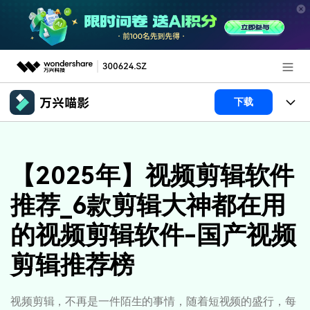
推荐产品
下载
AIGC数字创意
政企服务
产品
实用工具
产品系统
【2025年】视频剪辑软件
新闻中心
AI功能
推荐_6款剪辑大神都在用
产品功能
视频/照片
解决方案
关于万兴
的视频剪辑软件-国产视频
AI 文本转视频
NEW
政企服务
使用教程
加入我们
AI 图生视频
NEW
剪辑推荐榜
专业创作人群
文章资讯
帮助中心
帮助中心
AI 绘画
品牌合作故事
其他
产品支持
视频剪辑，不再是一件陌生的事情，随着短视频的盛行，每
AI 视频续写
NEW