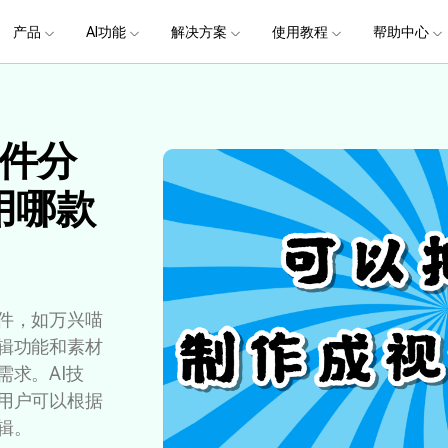
政企服务
新闻中心
关于万兴
产品
AI功能
解决方案
使用教程
加入我们
帮助中心
帮助中心
服务
解决方案
行业应用
实用工具
公司简介
新闻动态
投资者关系
产品支持
视频/照片
产品功能
专业创作人群
产品信息
声音
品牌合
生成
创业历程
活动专题
联系我们
提
用户
文档创意
数字文档
制造业
实用工具
互联网&
件分
用
视娱乐
节日庆典
Vlog剪辑
常见问题
AI 文本转视频
党政宣传
版本日志
AI 音色克隆
华为鸿蒙
NEW
V15
社会责任
供应商合作
商
创意绘图
视频
交通运输
音频
教育
文本
万兴PDF
万兴恢复专家
了解最新迭代信息，体验最新功能
排除产品使用故障
快速打造高级大气的党政宣传片
万兴喵影鸿
用哪款
利器
秒会的全能PDF编辑神器
简单高效的数据管理软件
AI 图生视频
提效
NEW
AI 生成音效
 版本
NEW
乐剪辑
婚礼视频
日常视频
案例
视频创意
金融&银行
电力资源
AI 积分说明
设备支持
教育培训
时间轴剪辑
智能初剪
视频标
跟
万兴HiPDF
万兴易修
了解AI 积分消耗规则
了解支持的系统、CPU和GPU信息
轻松制作有颜有料的知识教程
AI 绘画
文字转语音
视制作
生日聚会
生活Vlog
版本
玩
工具 >
关键帧
高光卡点
文字路
维导图软件
一站式在线PDF解决方案
视频/照片修复一站式解
授权说明
产品社区
新闻传媒
戏电竞
节日活动
AI 视频续写
NEW
AI 音乐生成
OS 版本
钢笔工具
音频闪避
文字动
NEW
万兴素材
在线社区，与产品经理 1 v 1
一键输出专业精良的资讯报道
件，如万兴喵
提
平面追踪
NEW
音视频同步
花字与
电商运营
育培训
广告宣传
辑功能和素材
课
，提升团队协作效率，全
免费下载
免费下载
批量生产高转化率的带货营销视频
求。AI技
创作过程
校教育
电商视频
droid 版本
发现更多功能 >
用户可以根据
自媒体创作
业培训
快人一步剪辑高流量的爆款视频
辑。