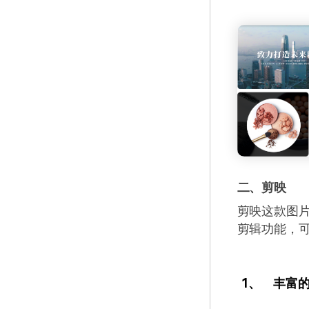
二、剪映
剪映这款图
剪辑功能，
1、
丰富