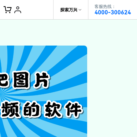
客服热线：
客服热线：
探索万兴
4000-300624
4000-300624
了解万兴
作故事
文本
图文教程
V15
供全面、系统的学习路径，帮助
科技
政企服务
户从入门到精通产品。
AI 视频翻译
资源特效
蒙版首发
关于万兴
AI 写文案
视频教程
|
入门必看
Bilibili
题文字
视频特效
着达人视频学剪辑， 小白也能
新闻中心
动感字幕
转特效大片
径动画
工程模板
HOT
决方案
加入我们
视频滤镜
画
喵影学社
|
0基础实战
限免
供人门到精通的全方位视频剪辑
帮助中心
音频库
标题编辑
程满足各类场景的创作需求
数据化模板
NEW
百万量内置素材 >