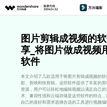
推荐产品
AIGC数字创意
平台
产品系统
文章资讯
政企服务
AI 
视频创意
绘图创意
企业
图片剪辑成视频的软
基础教学
影
代理
万兴剧厂
万兴图示
享_将图片做成视频
AI驱动的一站式精品影视内容创作平台
一站式办公绘图
桌面版
AI 
Windows
效果特效
娱
客户
软件
万兴喵影
万兴脑图
剪辑教程
影
MacOS 
所有人工智能
AI赋能，你也是剪辑大师
基于云的跨端思
自制教程
游
Harmony
万兴天幕
本文介绍了几款适用于将图片剪辑成视频的软
商用无忧
一句话生成视频/图片/音乐
视频抠图
教
影、剪映和快剪辑。这些软件提供了丰富的剪
全新AI灵感加速器
Wondershare SelfyzAI
音频剪辑
资源，用户可以轻松地编辑视频以满足自己的需
方位赋能商业视频
学
移动端
iOS & An
让照片动起来
术、兼容性强和云端存储是这些软件的特点，
文本字幕
企
自己的喜好和需求选择合适的工具进行视频编