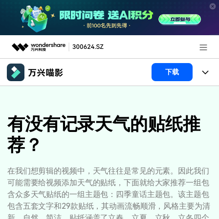
推荐产品
下载
AIGC数字创意
政企服务
产品
实用工具
产品系统
有没有记录天气的贴纸推
新闻中心
AI功能
荐？
产品功能
视频/照片
解决方案
关于万兴
AI 文本转视频
NEW
政企服务
使用教程
加入我们
在我们想剪辑的视频中，天气往往是常见的元素。因此我们
AI 图生视频
NEW
可能需要给视频添加天气的贴纸，下面就给大家推荐一组包
专业创作人群
文章资讯
帮助中心
帮助中心
含众多天气贴纸的一组主题包：四季童话主题包。该主题包
AI 绘画
包含五套文字和29款贴纸，其动画流畅顺滑，风格主要为清
品牌合作故事
其他
产品支持
新、自然、简洁。贴纸涵盖了立春、立夏、立秋、立冬四个
AI 视频续写
NEW