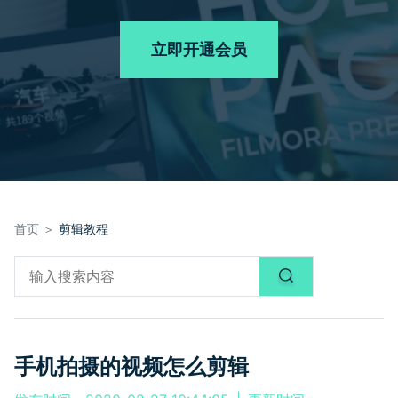
品牌合作故事
其他
产品支持
客服热线：
4000-300624
AI 视频续写
NEW
立即开通会员
登录
立即购买
产品信息
声音
文本
首页 ＞
剪辑教程
手机拍摄的视频怎么剪辑