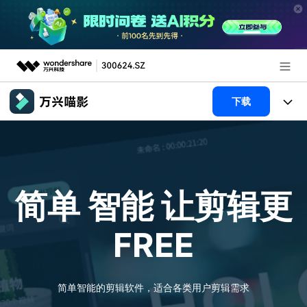
推荐产品
下载
AIGC数字创意
政企服务
产品
实用工具
新闻中心
产品系统
AI功能
简单 智能
让剪辑更
关于万兴
产品功能
视频/照片
解决方案
FREE
加入我们
AI 文本转视频
NEW
政企服务
使用教程
帮助中心
AI 图生视频
NEW
专业创作人群
文章资讯
简单智能的剪辑软件，适合各类用户剪辑需求
帮助中心
AI 绘画