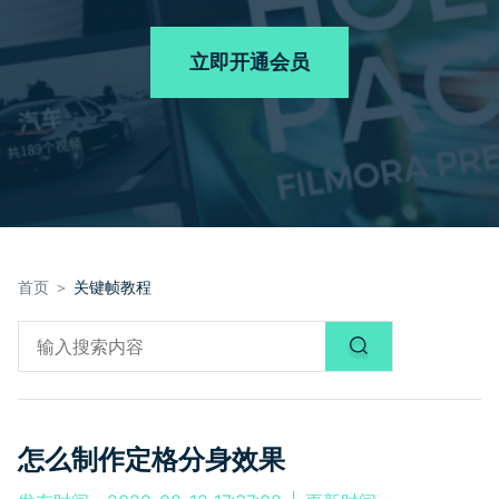
品牌合作故事
其他
产品支持
客服热线：
4000-300624
AI 视频续写
NEW
立即开通会员
登录
立即购买
产品信息
声音
文本
首页 ＞
关键帧教程
怎么制作定格分身效果