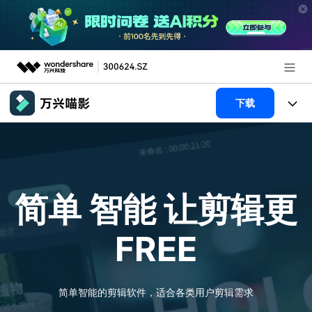
推荐产品
下载
AIGC数字创意
政企服务
产品
实用工具
新闻中心
产品系统
AI功能
简单 智能
让剪辑更
关于万兴
产品功能
视频/照片
解决方案
FREE
加入我们
AI 文本转视频
NEW
政企服务
使用教程
帮助中心
AI 图生视频
NEW
专业创作人群
文章资讯
简单智能的剪辑软件，适合各类用户剪辑需求
帮助中心
AI 绘画