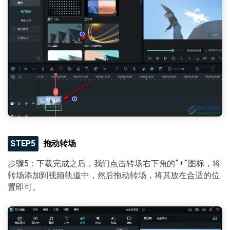
STEP5
拖动转场
步骤5：下载完成之后，我们点击转场右下角的“+”图标，将
转场添加到视频轨道中，然后拖动转场，将其放在合适的位
置即可。