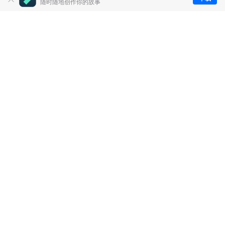
随时随地创作你的故事
推荐产品
关于万兴
新闻中心
服务支持
简体中文