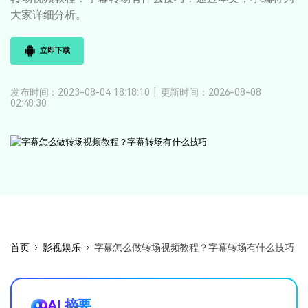
登录
立即购买
大家详细分析。
客服热线：
4000-300624
产品信息
声音
立即下载
文本
发布时间：2023-08-04 18:18:10
|
更新时间：2026-08-08
02:48:30
首页
影视娱乐
字幕怎么做转场视频教程？字幕转场有什么技巧
AI 摘要