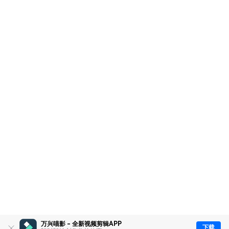
万兴喵影 - 全新视频剪辑APP
下载