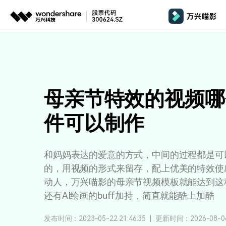
推荐产品
AIGC数字创意
平台
产品系统
文章资讯
政企服务
AI 
视频创意
绘图创意
企业
基础教学
影
代理
万兴剧厂
万兴图示
母亲节特效的视频哪
AI驱动的一站式精品影视内容创作平台
一站式办公绘图
桌面版
AI 
Windows
效果特效
娱
客户
件可以制作
万兴喵影
万兴脑图
剪辑教程
影
MacOS 
所有人工智能
AI赋能，你也是剪辑大师
基于云的跨端思
自制教程
游
Harmony
万兴天幕
和妈妈表达的爱意的方式，中间的过程都是可
商用无忧
一句话生成视频/图片/音乐
视频抠图
的，用视频的形式来留存，配上优美的特效使
教
全新AI灵感加速器
动人，万兴喵影的母亲节视频模板就能达到这
Wondershare SelfyzAI
音频剪辑
方位赋能商业视频
学
移动端
iOS & An
还有AI绘画的buff加持，简直就能酷上加酷
让照片动起来
文本字幕
企
发布时间：2023-05-22 21:46:35
|
更新时间：2026-08-06 