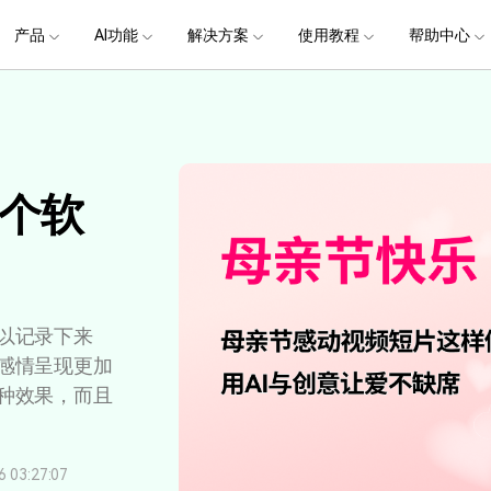
政企服务
新闻中心
关于万兴
产品
AI功能
解决方案
使用教程
加入我们
帮助中心
帮助中心
服务
解决方案
行业应用
实用工具
公司简介
新闻动态
投资者关系
产品支持
视频/照片
产品功能
专业创作人群
产品信息
声音
品牌合
生成
创业历程
活动专题
联系我们
提
用户
文档创意
数字文档
制造业
实用工具
互联网&
用
视娱乐
节日庆典
Vlog剪辑
常见问题
AI 文本转视频
党政宣传
版本日志
AI 音色克隆
华为鸿蒙
NEW
V15
社会责任
供应商合作
商
创意绘图
视频
交通运输
音频
教育
文本
万兴PDF
万兴恢复专家
个软
了解最新迭代信息，体验最新功能
排除产品使用故障
快速打造高级大气的党政宣传片
万兴喵影鸿
利器
秒会的全能PDF编辑神器
简单高效的数据管理软件
AI 图生视频
提效
NEW
AI 生成音效
 版本
NEW
乐剪辑
婚礼视频
日常视频
案例
视频创意
金融&银行
电力资源
AI 积分说明
设备支持
教育培训
时间轴剪辑
智能初剪
视频标
跟
万兴HiPDF
万兴易修
了解AI 积分消耗规则
了解支持的系统、CPU和GPU信息
轻松制作有颜有料的知识教程
AI 绘画
文字转语音
视制作
生日聚会
生活Vlog
版本
玩
工具 >
关键帧
高光卡点
文字路
维导图软件
一站式在线PDF解决方案
视频/照片修复一站式解
授权说明
产品社区
新闻传媒
戏电竞
节日活动
AI 视频续写
NEW
AI 音乐生成
OS 版本
钢笔工具
音频闪避
文字动
NEW
万兴素材
以记录下来
在线社区，与产品经理 1 v 1
一键输出专业精良的资讯报道
提
感情呈现更加
平面追踪
NEW
音视频同步
花字与
电商运营
育培训
广告宣传
课
，提升团队协作效率，全
免费下载
种效果，而且
免费下载
批量生产高转化率的带货营销视频
创作过程
校教育
电商视频
droid 版本
发现更多功能 >
自媒体创作
业培训
快人一步剪辑高流量的爆款视频
03:27:07