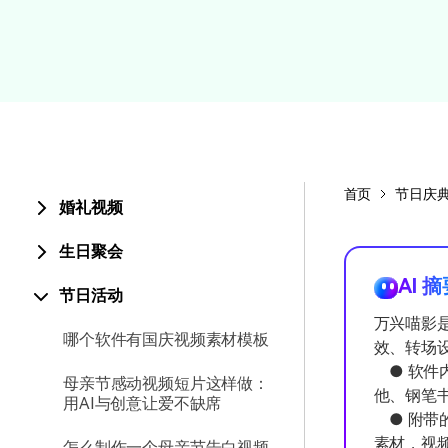
颜色编辑
首页
节日庆
婚礼视频
生日聚会
AI 
节日活动
万兴喵影
哪个软件有国庆视频素材模板
效、转场
● 软件
母亲节感动视频短片这样做：
他、钢笔
用AI与创意让爱不缺席
● 附带
素材，视频
怎么制作一个母亲节告白视频