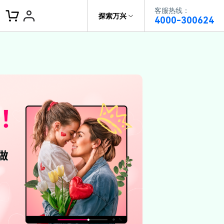
客服热线：
客服热线：
探索万兴
4000-300624
4000-300624
了解万兴
作故事
文本
图文教程
V15
供全面、系统的学习路径，帮助
科技
政企服务
户从入门到精通产品。
AI 视频翻译
资源特效
蒙版首发
关于万兴
AI 写文案
视频教程
|
入门必看
Bilibili
题文字
视频特效
着达人视频学剪辑， 小白也能
新闻中心
动感字幕
转特效大片
径动画
工程模板
HOT
决方案
加入我们
视频滤镜
画
喵影学社
|
0基础实战
限免
供人门到精通的全方位视频剪辑
帮助中心
音频库
标题编辑
程满足各类场景的创作需求
数据化模板
NEW
百万量内置素材 >