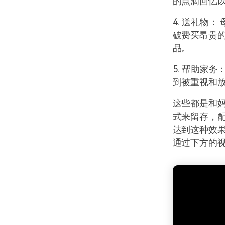
的点滴回忆
4. 送礼物
破费买昂贵
品。
5. 帮助家
到被重视和
这些都是和
式来留存，
达到这种效果
通过下方的