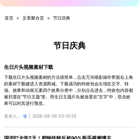
登录
立即购买
客服热线：
4000-300624
产品信息
声音
首页
>
文章聚合页
>
节日庆典
文本
节日庆典
生日片头视频素材下载
下载生日片头视频素材的方法很简单，点击万兴喵影操作界面右上角
的素材下载键进入资源商城。下载成功的特效包会出现在文字、转
场、效果和动画元素四个效果分类中，分别点击进去，特效包内容都
被归置在“节日主题”里。而生日主题片头被放置在“文字”中，双击效
果可以对其进行预览。
发布人：
lijl
|
2026-08-06 03:19:35
国庆打卡学7天！剪辑技能反超90%新手视频博主