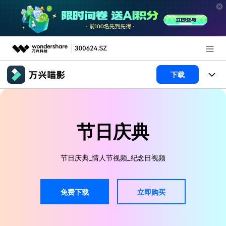
推荐产品
下载
AIGC数字创意
政企服务
产品
实用工具
产品系统
新闻中心
AI功能
节日庆典
产品功能
视频/照片
解决方案
关于万兴
节日庆典_情人节视频_纪念日视频
AI 文本转视频
NEW
政企服务
使用教程
加入我们
AI 图生视频
NEW
免费下载
立即购买
专业创作人群
文章资讯
帮助中心
帮助中心
AI 绘画
品牌合作故事
其他
产品支持
AI 视频续写
NEW