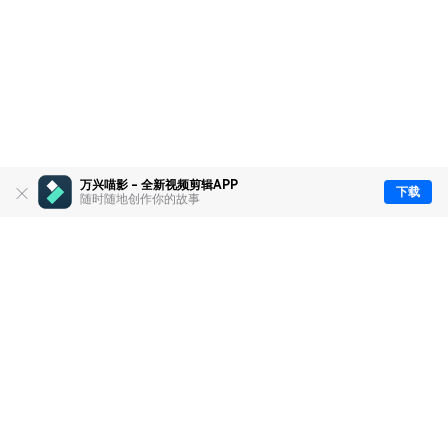
万兴喵影 - 全新视频剪辑APP
下载
随时随地创作你的故事
推荐产品
关于万兴
新闻中心