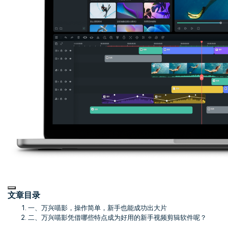
文章目录
一、万兴喵影，操作简单，新手也能成功出大片
二、万兴喵影凭借哪些特点成为好用的新手视频剪辑软件呢？