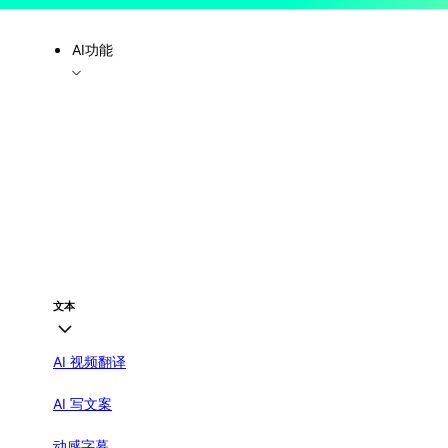
AI功能
文本
AI 视频翻译
AI 写文案
动感字幕