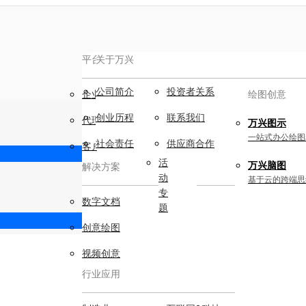
平台服务
AIGC数字创意
关于万兴
新闻中心
公司简介
新
投资者关系
企业用户
视频创意
绘图创意
闻
创业历程
联系我们
代理商
动
万兴剧厂
万兴图示
态
AI驱动的一站式精品影视内容创作平
一站式办公绘图
社会责任
供应商合作
客户案例
台
活
万兴脑图
解决方案
动
万兴喵影
基于云的跨端思
专
AI赋能，你也是剪辑大师
数字文档
题
万兴天幕
创意绘图
一句话生成视频/图片/音乐
视频创意
Wondershare SelfyzAI
行业应用
让照片动起来
实用工具