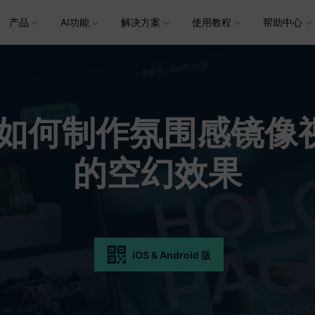
产品
AI功能
解决方案
使用教程
加入我们
帮助中心
帮助中心
企服务
新闻中心
关于万兴
服务
解决方案
行业应用
实用工具
公司简介
新闻动态
投资者关系
产品支持
视频/照片
产品功能
专业创作人群
产品信息
声音
品牌合
生成
创业历程
活动专题
联系我们
用户
文档创意
数字文档
制造业
实用工具
互联网&
视娱乐
节日庆典
Vlog剪辑
常见问题
AI 文本转视频
党政宣传
版本日志
AI 音色克隆
华为鸿蒙
NEW
V15
：如何制作氛围感镜像
社会责任
供应商合作
商
创意绘图
视频
交通运输
音频
教育
文本
万兴PDF
万兴恢复专家
了解最新迭代信息，体验最新功能
排除产品使用故障
快速打造高级大气的党政宣传片
万兴喵影鸿
利器
秒会的全能PDF编辑神器
简单高效的数据管理软件
AI 图生视频
AI 生成音效
NEW
s 版本
提效
NEW
乐剪辑
婚礼视频
日常视频
案例
视频创意
金融&银行
电力资源
AI 积分说明
设备支持
教育培训
的空幻效果
时间轴剪辑
智能初剪
视频标
跟
万兴HiPDF
万兴易修
了解AI 积分消耗规则
了解支持的系统、CPU和GPU信息
轻松制作有颜有料的知识教程
AI 绘画
文字转语音
视制作
生日聚会
生活Vlog
版本
工具 >
关键帧
高光卡点
文字路
维导图软件
一站式在线PDF解决方案
视频/照片修复一站式解
授权说明
产品社区
新闻传媒
戏电竞
节日活动
AI 视频续写
AI 音乐生成
NEW
OS 版本
钢笔工具
音频闪避
文字动
NEW
万兴素材
在线社区，与产品经理 1 v 1
一键输出专业精良的资讯报道
平面追踪
音视频同步
花字与
NEW
电商运营
育培训
广告宣传
，提升团队协作效率，全
免费下载
iOS & Android 版
批量生产高转化率的带货营销视频
免费下载
创作过程
校教育
电商视频
droid 版本
发现更多功能 >
自媒体创作
业培训
快人一步剪辑高流量的爆款视频