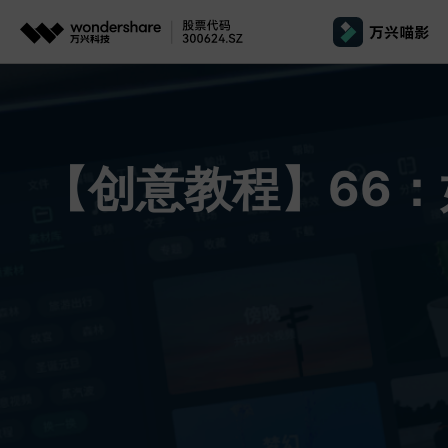
推荐产品
政
AIGC数字创意
平台
产品系统
文章资讯
政企服务
AI 
视频创意
绘图创意
企业
基础教学
影
【创意教程】66
代理
万兴剧厂
万兴图示
AI驱动的一站式精品影视内容创作平台
一站式办公绘图
桌面版
Window
AI 
效果特效
娱
客户
万兴喵影
万兴脑图
剪辑教程
影
MacOS 
所有人工智能
AI赋能，你也是剪辑大师
基于云的跨端思
自制教程
游
Harmony
万兴天幕
商用无忧
一句话生成视频/图片/音乐
视频抠图
教
全新AI灵感加速器
Wondershare SelfyzAI
音频剪辑
方位赋能商业视频
学
移动端
iOS & An
让照片动起来
文本字幕
企
颜色编辑