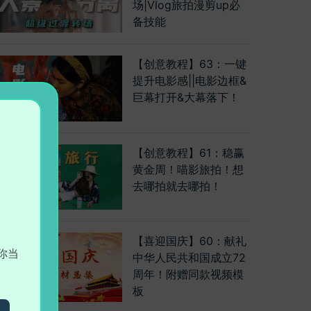
场|Vlog旅拍漫剪up必
备技能
【创意教程】63：一键
提升电影感||电影边框&
巨幕打开&大幕落下！
【创意教程】61：稳赢
黄金周！喵影旅拍！想
去哪拍就去哪拍！
【喜迎国庆】60：献礼
你当
中华人民共和国成立72
周年！附赠同款视频模
板