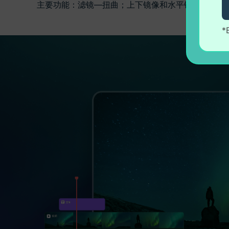
主要功能：滤镜—扭曲；上下镜像和水平镜像；
*