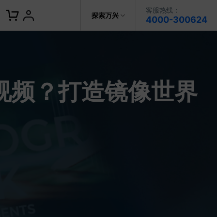
客服热线：
客服热线：
探索万兴
4000-300624
4000-300624
了解万兴
作故事
文本
图文教程
V15
提供全面、系统的学习路径，帮助
科技
政企服务
用户从入门到精通产品。
AI 视频翻译
视频？打造镜像世界
资源特效
蒙版首发
关于万兴
AI 写文案
视频教程
|
入门必看
Bilibili
题文字
视频特效
着达人视频学剪辑， 小白也能
新闻中心
动感字幕
玩转特效大片
径动画
工程模板
HOT
决方案
加入我们
视频滤镜
画
喵影学社
|
0基础实战
限免
提供人门到精通的全方位视频剪辑
帮助中心
音频库
标题编辑
课程满足各类场景的创作需求
数据化模板
NEW
百万量内置素材 >