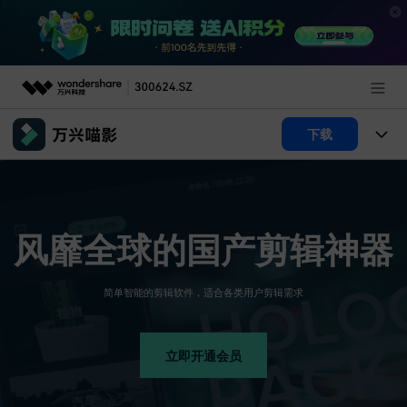
推荐产品
下载
AIGC数字创意
政企服务
产品
实用工具
产品系统
新闻中心
AI功能
风靡全球的
风靡全球的
风靡全球的
国产剪辑神器
国产剪辑神器
国产剪辑神器
产品功能
视频/照片
解决方案
关于万兴
简单智能的剪辑软件，适合各类用户剪辑需求
简单智能的剪辑软件，适合各类用户剪辑需求
简单智能的剪辑软件，适合各类用户剪辑需求
AI 文本转视频
NEW
政企服务
使用教程
加入我们
AI 图生视频
NEW
专业创作人群
文章资讯
帮助中心
立即开通会员
立即开通会员
立即开通会员
帮助中心
AI 绘画
品牌合作故事
其他
产品支持
AI 视频续写
NEW