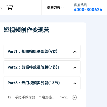
客服热线：
客服热线：
探索万兴
4000-300624
4000-300624
了解万兴
作故事
文本
图文教程
V15
短视频创作变现营
供全面、系统的学习路径，帮助
科技
政企服务
户从入门到精通产品。
AI 视频翻译
资源特效
蒙版首发
关于万兴
AI 写文案
视频教程
|
入门必看
Bilibili
Part1：视频拍摄基础篇(4节)
题文字
视频特效
着达人视频学剪辑， 小白也能
新闻中心
动感字幕
转特效大片
径动画
工程模板
HOT
决方案
Part2：剪辑特效进阶篇(7节)）
加入我们
视频滤镜
画
喵影学社
|
0基础实战
限免
供人门到精通的全方位视频剪辑
帮助中心
音频库
标题编辑
程满足各类场景的创作需求
Part3：热门视频实战篇(13节)
数据化模板
NEW
百万量内置素材 >
12
手把手教你剪一个电影感文
14:20
艺短片