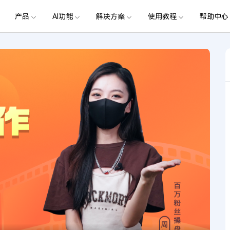
政企服务
新闻中心
关于万兴
产品
AI功能
解决方案
使用教程
加入我们
帮助中心
帮助中心
服务
解决方案
行业应用
实用工具
公司简介
新闻动态
投资者关系
产品支持
视频/照片
产品功能
专业创作人群
产品信息
声音
品牌合
生成
创业历程
活动专题
联系我们
提
用户
文档创意
数字文档
制造业
实用工具
互联网&
用
视娱乐
节日庆典
Vlog剪辑
常见问题
AI 文本转视频
党政宣传
版本日志
AI 音色克隆
华为鸿蒙
NEW
V15
社会责任
供应商合作
商
创意绘图
视频
交通运输
音频
教育
文本
万兴PDF
万兴恢复专家
了解最新迭代信息，体验最新功能
排除产品使用故障
快速打造高级大气的党政宣传片
万兴喵影鸿
利器
秒会的全能PDF编辑神器
简单高效的数据管理软件
AI 图生视频
提效
NEW
AI 生成音效
 版本
NEW
乐剪辑
婚礼视频
日常视频
案例
视频创意
金融&银行
电力资源
AI 积分说明
设备支持
教育培训
时间轴剪辑
智能初剪
视频标
跟
万兴HiPDF
万兴易修
了解AI 积分消耗规则
了解支持的系统、CPU和GPU信息
轻松制作有颜有料的知识教程
AI 绘画
文字转语音
视制作
生日聚会
生活Vlog
版本
玩
工具 >
关键帧
高光卡点
文字路
维导图软件
一站式在线PDF解决方案
视频/照片修复一站式解
授权说明
产品社区
新闻传媒
戏电竞
节日活动
AI 视频续写
NEW
AI 音乐生成
OS 版本
钢笔工具
音频闪避
文字动
NEW
万兴素材
在线社区，与产品经理 1 v 1
一键输出专业精良的资讯报道
提
平面追踪
NEW
音视频同步
花字与
电商运营
育培训
广告宣传
课
，提升团队协作效率，全
免费下载
免费下载
批量生产高转化率的带货营销视频
创作过程
校教育
电商视频
droid 版本
发现更多功能 >
自媒体创作
业培训
快人一步剪辑高流量的爆款视频