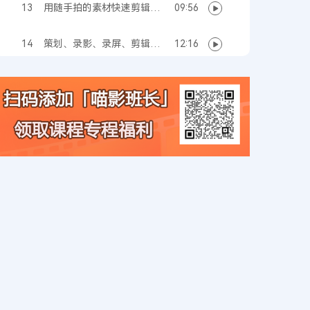
13
用随手拍的素材快速剪辑一
09:56
个旅拍Vlog
14
策划、录影、录屏、剪辑，
12:16
教你制作一期软件教程
15
高转化！卖家必修的营销视
14:01
频策划技巧
16
超实用！击中嗨点的产品亮
14:01
点拍摄技巧
17
不是梦！堪称完美的神仙构
16:16
图拍摄技巧
18
必杀技！包教包会的布光布
18:23
景干货技巧
19
趣尝试！N种类型的服装视
15:27
频案例解析
20
巧工具！便捷好用的视频剪
10:10
辑软件教程
21
美食拍摄前期的准备工作
10:19