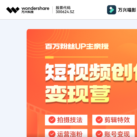
推荐产品
AIGC数字创意
平台
产品系统
文章资讯
政企服务
AI 
视频创意
绘图创意
企业
基础教学
影
代理
万兴剧厂
万兴图示
AI驱动的一站式精品影视内容创作平台
一站式办公绘图
桌面版
AI 
Windows
效果特效
娱
客户
万兴喵影
万兴脑图
剪辑教程
影
MacOS 
所有人工智能
AI赋能，你也是剪辑大师
基于云的跨端思
自制教程
游
Harmony
万兴天幕
商用无忧
一句话生成视频/图片/音乐
视频抠图
教
全新AI灵感加速器
Wondershare SelfyzAI
音频剪辑
方位赋能商业视频
学
移动端
iOS & An
让照片动起来
文本字幕
企