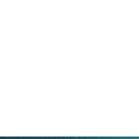
{{item1.type == 2 ? authName : item1.name ?
item1.name : userName}}
{{item1.time}}
回复
“{{item1.reply_to_type == 2 ? authName : item1.reply_to_n
ame ? item1.reply_to_name : userName}}”：
{{item1.messag
....
显示全部
e}}
{{item1.likes}}
取消回复
回复
请
登录
后参与回复
回复
回复
上一页
1
...
...
下一页