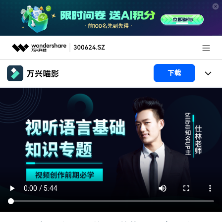
推荐产品
下载
AIGC数字创意
政企服务
产品
实用工具
产品系统
新闻中心
AI功能
产品功能
视频/照片
解决方案
关于万兴
AI 文本转视频
NEW
政企服务
使用教程
加入我们
AI 图生视频
NEW
专业创作人群
文章资讯
帮助中心
帮助中心
AI 绘画
品牌合作故事
其他
产品支持
AI 视频续写
NEW