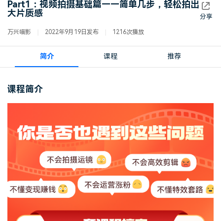
Part1：视频拍摄基础篇——简单几步，轻松拍出
登录
立即购买
大片质感
客服热线：
4000-300624
分享
产品信息
声音
万兴喵影
2022年9月19日发布
1216次播放
文本
简介
课程
推荐
课程简介