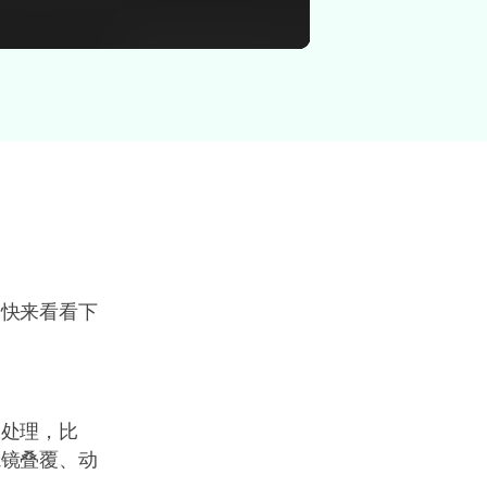
=
" frameborder="0">
！快来看看下
工处理，比
滤镜叠覆、动