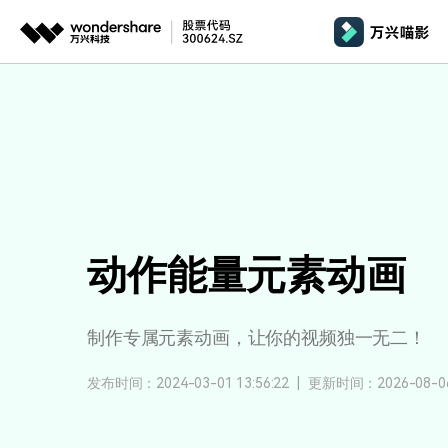
推荐产品
AIGC数字创意
平台
产品系统
文章资讯
政企服务
AI 
视频创意
绘图创意
企业
基础教学
影
代理
万兴剧厂
万兴图示
AI驱动的一站式精品影视内容创作平台
一站式办公绘图
桌面版
AI 
Windows
效果特效
娱
客户
万兴喵影
万兴脑图
剪辑教程
影
MacOS 
动作能量元素动画
所有人工智能
AI赋能，你也是剪辑大师
基于云的跨端思
自制教程
游
Harmony
万兴天幕
商用无忧
一句话生成视频/图片/音乐
视频抠图
制作专属元素动画，让你的视频独一无二！
教
全新AI灵感加速器
Wondershare SelfyzAI
音频剪辑
方位赋能商业视频
学
移动端
发布时间：2024-03-01 13:56:22
|
更新时间：2026-08-06 
iOS & An
让照片动起来
文本字幕
企