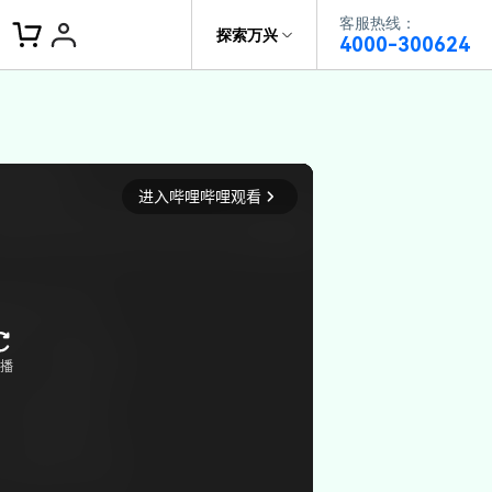
客服热线：
客服热线：
探索万兴
4000-300624
4000-300624
了解万兴
作故事
文本
图文教程
V15
供全面、系统的学习路径，帮助
科技
政企服务
户从入门到精通产品。
AI 视频翻译
资源特效
蒙版首发
关于万兴
AI 写文案
视频教程
|
入门必看
Bilibili
题文字
视频特效
着达人视频学剪辑， 小白也能
新闻中心
动感字幕
转特效大片
径动画
工程模板
HOT
决方案
加入我们
视频滤镜
画
喵影学社
|
0基础实战
限免
供人门到精通的全方位视频剪辑
帮助中心
音频库
标题编辑
程满足各类场景的创作需求
数据化模板
NEW
百万量内置素材 >