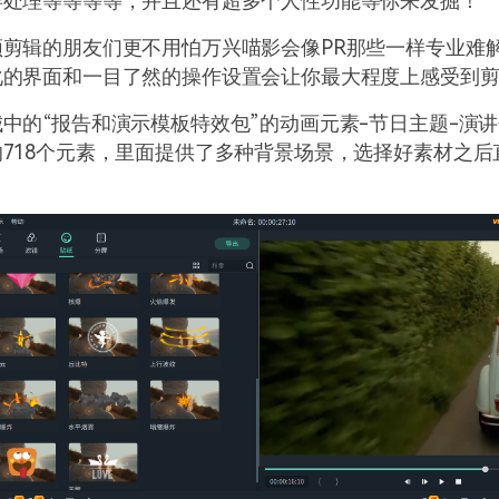
屏处理等等等等，并且还有超多个人性功能等你来发掘！
频剪辑的朋友们更不用怕万兴喵影会像PR那些一样专业难
化的界面和一目了然的操作设置会让你最大程度上感受到剪
中的“报告和演示模板特效包”的动画元素-节日主题-演
718个元素，里面提供了多种背景场景，选择好素材之后