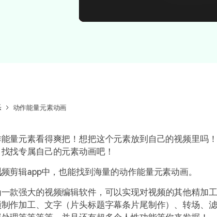
所有产品
免费下载
?autoplay=1&loop=1&mute=1&playlist
免费下载
查看更多 >
乐
动作能量元素动画
作能量元素看得爽把！想把这个元素放到自己的视频里吗
，找找专属自己的元素动画吧！
视
频剪辑app中，也能找到海量的动作能量元素动画。
为一款强大的视频编辑软件，可以实现对视频的其他精加
频制作加工、文字（片头标题字幕条片尾制作）、转场、