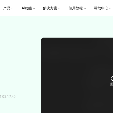
政企服务
新闻中心
关于万兴
产品
AI功能
解决方案
使用教程
加入我们
帮助中心
帮助中心
服务
解决方案
行业应用
实用工具
公司简介
新闻动态
投资者关系
产品支持
视频/照片
产品功能
专业创作人群
产品信息
声音
品牌合
生成
创业历程
活动专题
联系我们
提
用户
文档创意
数字文档
制造业
实用工具
互联网&
用
视娱乐
节日庆典
Vlog剪辑
常见问题
AI 文本转视频
党政宣传
版本日志
AI 音色克隆
华为鸿蒙
NEW
V15
社会责任
供应商合作
商
创意绘图
视频
交通运输
音频
教育
文本
万兴PDF
万兴恢复专家
了解最新迭代信息，体验最新功能
排除产品使用故障
快速打造高级大气的党政宣传片
万兴喵影鸿
利器
秒会的全能PDF编辑神器
简单高效的数据管理软件
AI 图生视频
提效
NEW
AI 生成音效
 版本
NEW
乐剪辑
婚礼视频
日常视频
案例
视频创意
金融&银行
电力资源
AI 积分说明
设备支持
教育培训
时间轴剪辑
智能初剪
视频标
跟
万兴HiPDF
万兴易修
了解AI 积分消耗规则
了解支持的系统、CPU和GPU信息
轻松制作有颜有料的知识教程
AI 绘画
文字转语音
视制作
生日聚会
生活Vlog
版本
玩
工具 >
关键帧
高光卡点
文字路
维导图软件
一站式在线PDF解决方案
视频/照片修复一站式解
授权说明
产品社区
新闻传媒
戏电竞
节日活动
AI 视频续写
NEW
AI 音乐生成
OS 版本
钢笔工具
音频闪避
文字动
NEW
万兴素材
在线社区，与产品经理 1 v 1
一键输出专业精良的资讯报道
提
平面追踪
NEW
音视频同步
花字与
电商运营
育培训
广告宣传
课
，提升团队协作效率，全
免费下载
免费下载
批量生产高转化率的带货营销视频
创作过程
校教育
电商视频
03:17:40
droid 版本
发现更多功能 >
自媒体创作
业培训
快人一步剪辑高流量的爆款视频