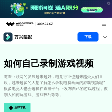
推荐产品
下载
AIGC数字创意
政企服务
产品
实用工具
产品系统
如何自己录制游戏视频
新闻中心
AI功能
产品功能
视频/照片
解决方案
关于万兴
随着互联网的发展越来越好，电竞行业也越来越受人们喜
欢，越来越多的人想了解怎么录制电脑画面的游戏视频呢?
AI 文本转视频
NEW
政企服务
使用教程
加入我们
很多电竞人也会选择在直播平台.上发布自己的游戏过程，教
AI 图生视频
NEW
别人如何玩游戏、游戏技巧等等。
专业创作人群
文章资讯
帮助中心
帮助中心
AI 绘画
立即下载
品牌合作故事
其他
产品支持
AI 视频续写
NEW